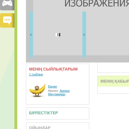
ДОСТАРЫМ
1 дос
ВИДЕО
АУДИО
МЕНІҢ СЫЙЛЫҚТАРЫМ
1 сыйлық
МЕНІҢ ҚАБЫ
Банан
Кімнен:
Акерке
Маулимжан
БІРЛЕСТІКТЕР
ОЙЫНДАР