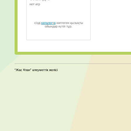
нет игр
сізді
каталогта
көптеген қызықты
ойындар күтіп тұр.
“Жас Ұлан” әлеуметтік желісі