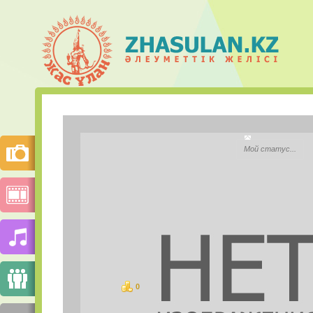
Shakizada
Мой статус...
Қала:
Моб.телефон:
Mail.ru Агент:
Skype:
0
ұпай
СУРЕТТЕР