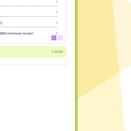
0
0
z)
0
01+in(music.nur.kz)
0
0
0 жазба