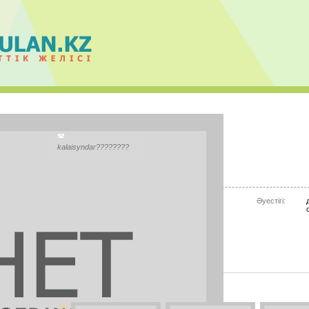
МеРуЕрТ ИсИмОвА
kalaisyndar????????
Қала:
Атырау(Гурьев)
Моб.телефон:
87782105134
Әуестігі:
Mail.ru Агент:
miko.98_98
Skype:
meruert101298
СУРЕТТЕР