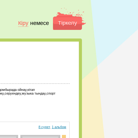
Тіркелу
Кіру
немесе
домбырада ойнау,кітап
оку,серуендеу,музыка тындау,спорт
8 сурет
,
1 альбом