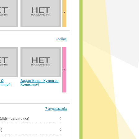
5 бейне
 О
Алдар Косе - Кутпеген
Алдар көсе - Басқа
лі.mp4
Конак.mp4
планеталықтар
7 аудиожазба
it)(music.nur.kz)
0
e)
0