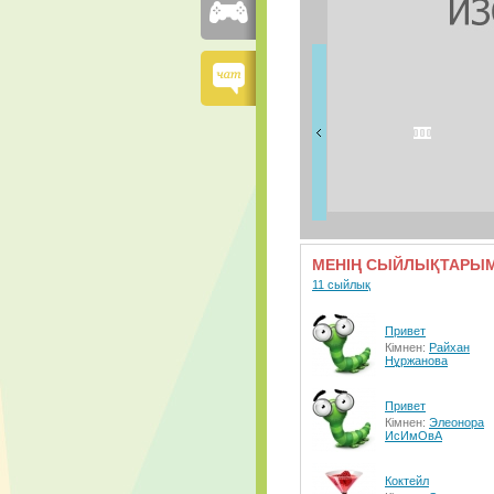
ДОСТАРЫМ
18 дос
МЕНІҢ СЫЙЛЫҚТАРЫ
11 сыйлық
Привет
Кімнен:
Райхан
Нұржанова
Привет
Кімнен:
Элеонора
ИсИмОвА
Коктейл