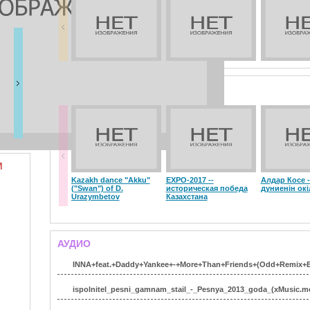
ВИДЕО
М
Kazakh dance "Akku"
EXPO-2017 --
Алдар Косе -
("Swan") of D.
историческая победа
дуниенін окі
Urazymbetov
Казахстана
АУДИО
INNA+feat.+Daddy+Yankee+-+More+Than+Friends+(Odd+Remix+Ed
ispolnitel_pesni_gamnam_stail_-_Pesnya_2013_goda_(xMusic.m