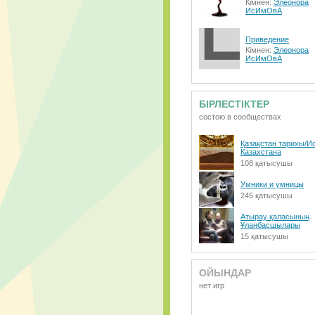
Кімнен:
Элеонора
ИсИмОвА
Приведение
Кімнен:
Элеонора
ИсИмОвА
БІРЛЕСТІКТЕР
состою в сообществах
Қазақстан тарихы/И
Казахстана
108 қатысушы
Умники и умницы
245 қатысушы
Атырау қаласының
Ұланбасшылары
15 қатысушы
ОЙЫНДАР
нет игр