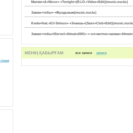
Manian+&+Nicco+-+Tonight+(R.I.O.+Video+Edit)(music.nur.kz)
Заман+тобы+-+Жулдызым(music.nur.kz)
Ksela+feat.+DJ-Sirious+-+Знаешь+(Saxo+Club+Edit)(music.nur.k
Заман+тобы+(Ерген)+Almaty2001+-+-ол+жетпес+арман+Almaty20
Banderos_-_Karaoke_ovaya_pesnya_2013_(xMusic.me)
МЕНІҢ ҚАБЫРҒАМ
все записи
записи
стория