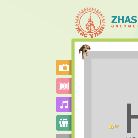
58
ұпай