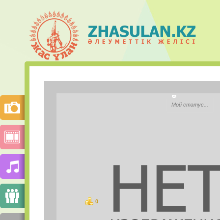
султан са
Мой статус...
Қала:
Моб.телефон:
Mail.ru Агент:
Skype:
0
ұпай
СУРЕТТЕР