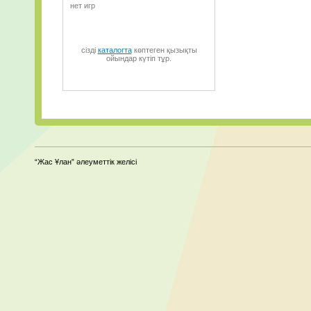
нет игр
сізді
каталогта
көптеген қызықты
ойындар күтіп тұр.
“Жас Ұлан” әлеуметтік желісі