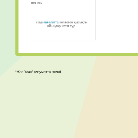
нет игр
сізді
каталогта
көптеген қызықты
ойындар күтіп тұр.
“Жас Ұлан” әлеуметтік желісі