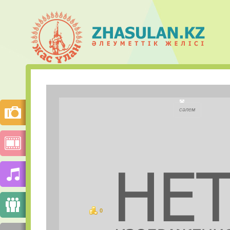
Инкар Құ
сәлем
Қала:
Моб.телефон:
Mail.ru Агент:
Skype:
0
ұпай
СУРЕТТЕР