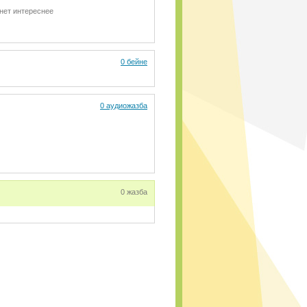
нет интереснее
0 бейне
0 аудиожазба
0 жазба