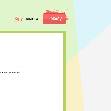
Тіркелу
Кіру
немесе
нет информации