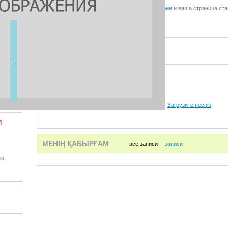
Загрузите фотографии
и ваша страница ста
ВИДЕО
АУДИО
Загрузите песню
.
М
МЕНІҢ ҚАБЫРҒАМ
все записи
записи
и.