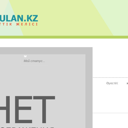
гульшарбат оразова
Мой статус...
Қала:
Атырау(Гурьев)
Моб.телефон:
нет информации
Әуестігі:
Mail.ru Агент:
нет информации
Skype:
нет информации
СУРЕТТЕР