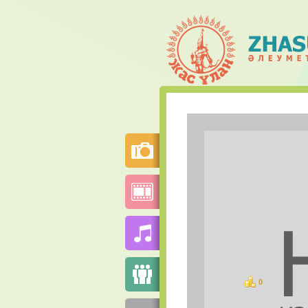
0
ұпай