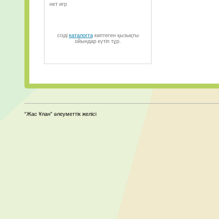
нет игр
сізді
каталогта
көптеген қызықты
ойындар күтіп тұр.
“Жас Ұлан” әлеуметтік желісі