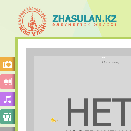
Алишер Т
Мой статус...
Қала:
Моб.телефон:
Mail.ru Агент:
Skype:
0
ұпай
СУРЕТТЕР