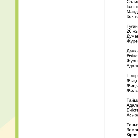
Салих
dada_life_-_d
Ізетт
Маңд
Көк т
Туған
26 жы
Думан
Жүре 
Даңқ 
Өзіне
Жуанд
Адалд
Тәңір
Жықты
Жеңіс
Жолын
Тайм
Адал
Биікт
Асыра
Таныт
Заман
Кірле