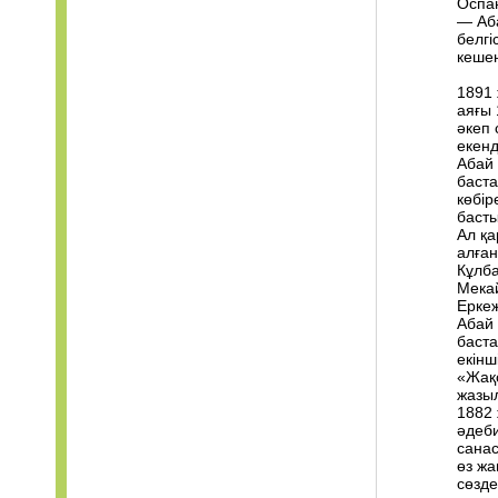
Оспан
— Аба
белгі
кешен
1891 
аяғы 
әкеп 
екенд
Абай 
баста
көбір
басты
Ал қа
алған
Кұлба
Мекай
Еркеж
Абай 
баста
екінш
«Жақ
жазы
1882 
әдеби
санас
өз жа
сөзде