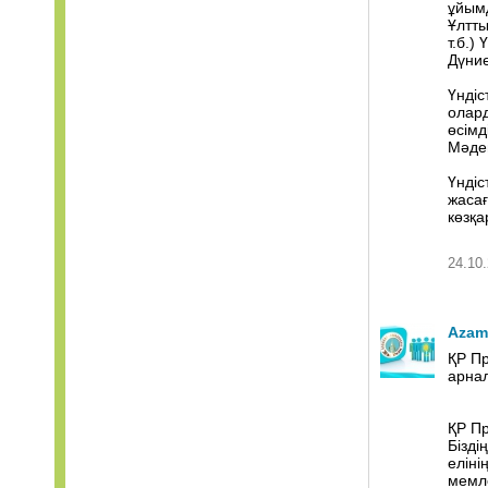
ұйымд
Ұлтты
т.б.)
Дүние
Үндіс
олард
өсімд
Мәден
Үндіс
жасағ
көзқа
24.10.
Azam
ҚР Пр
арна
ҚР Пр
Бізді
еліні
мемле