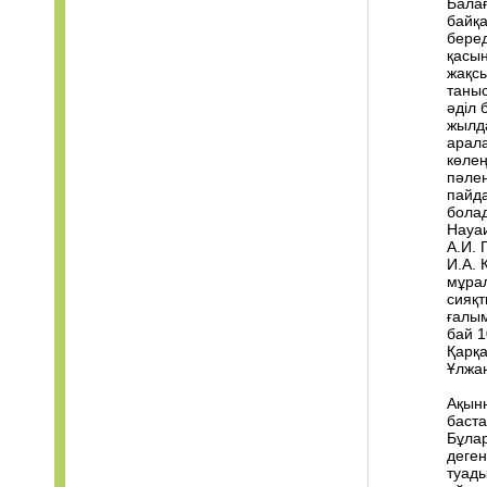
Балағ
байқа
беред
қасын
жақс
таныс
әділ 
жылда
арала
көлең
пәле
пайда
болад
Науаи
А.И. 
И.А. 
мұрал
сияқт
ғалым
бай 1
Қарқа
Ұлжан
Ақынн
баста
Бұлар
деген
туады