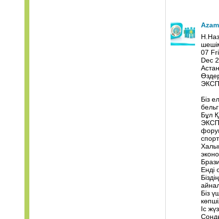
Azam
Н.На
шеші
07 Fr
Dec 2
Астан
Өздер
ЭКСПО
Біз е
бельг
Бұл Қ
ЭКСПО
форум
спор
Халық
экон
Брази
Енді 
Бізді
айнал
Біз 
көпші
Іс жү
Сонды