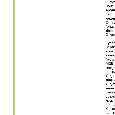
Оңтүс
және 
Арген
Солт.
мәден
Оңтүс
(она
тіршіл
Отар
Еуроп
жерле
жойып
азайғ
(мекс
АҚШ-т
кезде
орынд
Үндіс
тілді
Үндіс
көпші
(пейо
ортас
қызығ
60 ша
Көпте
халық