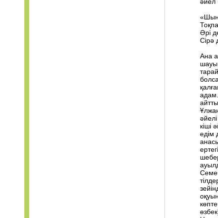
әйел 
«Шын
Тоқпа
Әрі д
Сірә 
Ана 
шауып
тарай
болса
қалға
адам.
айтты
Ұлжан
әйелі
кіші 
едім 
анасы
ертег
шебер
ауылд
Семей
тілде
зейін
оқуын
көпте
өзбек