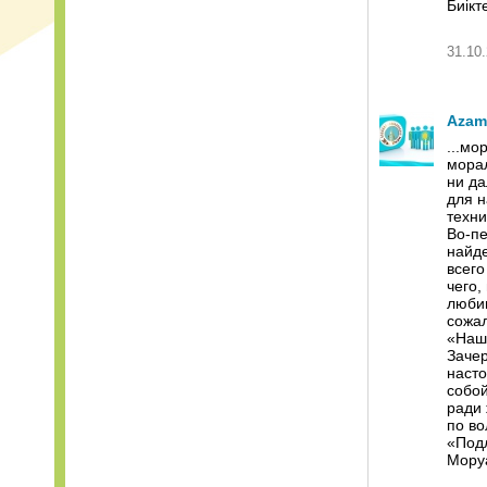
Биікте
31.10.
Azam
...м
морал
ни да
для н
техни
Во-пе
найде
всего
чего,
любим
сожал
«Наши
Зачер
насто
собой
ради 
по во
«Под
Мору