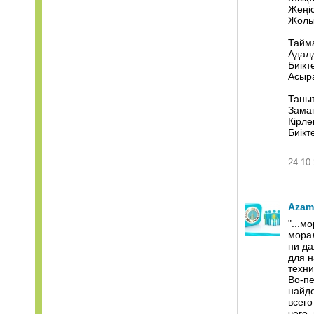
Жеңіс
Жолын
Тайм
Адал
Биікт
Асыра
Таныт
Заман
Кірле
Биікте
24.10.
Azam
"...
морал
ни да
для н
техни
Во-пе
найде
всего
чего,