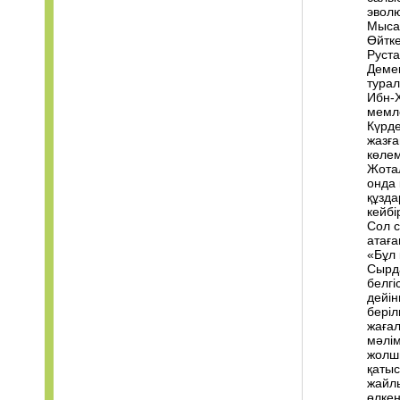
эволю
Мысал
Өйтке
Руста
Демек
турал
Ибн-
мемле
Күрде
жазға
көлем
Жотал
онда 
құзда
кейбі
Сол с
атаға
«Бұл 
Сырда
белгі
дейін
беріл
жағал
мәлім
жолшы
қатыс
жайлы
өлкен