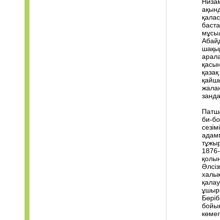
Низам
ақын
қалас
баста
мұсы
Абай
шақыр
арала
қасы
қаза
қайшы
жалаң
занда
Патша
би-бо
сезім
адамг
тұжыр
1876-
қолын
Әлсіз
халық
қала
ұшыра
Бөріб
бойын
көмег