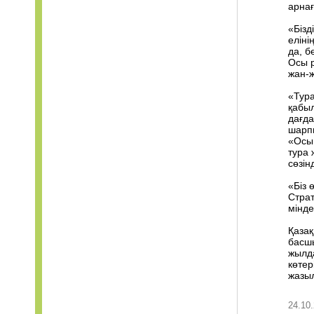
арнағ
«Бізд
еліні
да, б
Осы р
жан-ж
«Тура
қабыл
дағда
шарпы
«Осы 
тура 
сөзін
«Біз 
Страт
мінде
Қазақ
басшы
жылда
көтер
жазы
24.10.