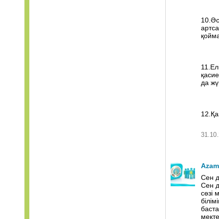
10.Әс
артса
қойма
11.Ел
қасие
да жү
12.Қа
31.10.
Azam
Сен д
Сен д
сөзі 
білім
баста
мекте