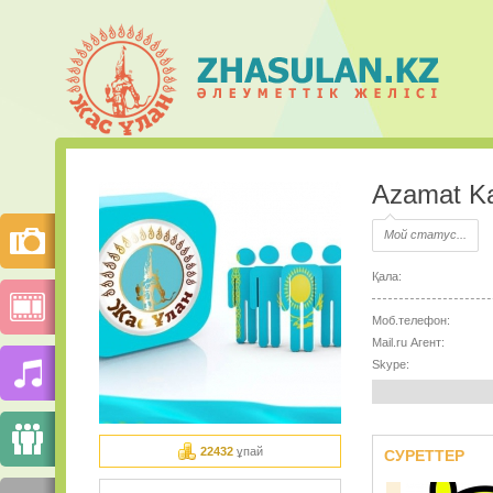
Azamat K
Мой статус...
Қала:
Моб.телефон:
Mail.ru Агент:
Skype:
22432
ұпай
СУРЕТТЕР