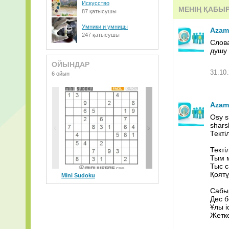
Искусство
МЕНІҢ ҚАБЫ
87 қатысушы
imangazi & nai
Умники и умницы
Azam
jarmak_-_ljubl
247 қатысушы
Слов
душу 
f-=-gulshodo
ОЙЫНДАР
ka4ka.ru_bahh
31.10.
6 ойын
AWOLNATION+-
Azam
bahh_tee_-_su
Osy s
shar
[WikiBit.net]
Тектіл
[Motivaciya]+
Текті
Тым м
_romantik shin
Тыс с
Қоятұ
Mini Sudoku
Cycle Racer
T
01. Bahh Tee 
Сабыр
D+BEKZHAN+77
Дес б
Ұлы і
Жетке
Bahh+Tee+-+От