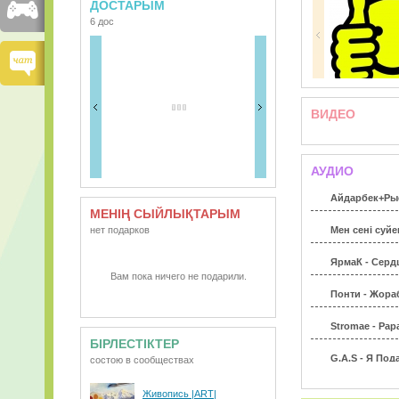
ДОСТАРЫМ
6 дос
ВИДЕО
АУДИО
Айдарбек+Рыс
МЕНІҢ СЫЙЛЫҚТАРЫМ
нет подарков
Мен сенi суй
ЯрмаК - Серд
Вам пока ничего не подарили.
Понти - Жора
Stromae - Pap
БІРЛЕСТІКТЕР
G.A.S - Я По
состою в сообществах
Hiro a.k.a Hir
Живопись |ART|