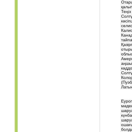
Отар
қалып
Теңіз
Солтү
кәсіп
селист
Кали
Канад
тайп
Қазір
отыры
облыс
Амер
аңшыл
кәддо
Солтү
Коло
(Пуэб
Латы
Еуроп
мәден
шаруа
күнба
шаруа
ошағы
болд