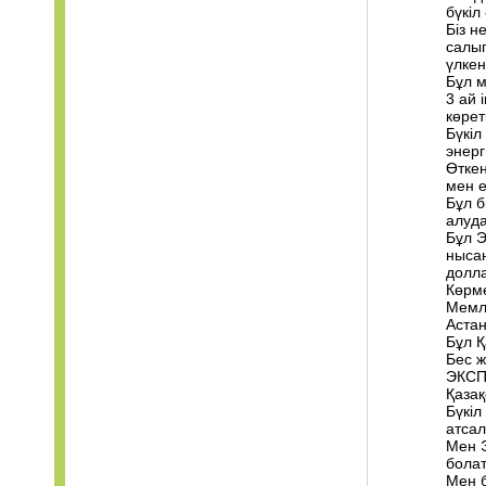
бүкіл
Біз н
салып
үлкен
Бұл м
3 ай 
көрет
Бүкі
энер
Өткен
мен е
Бұл б
алуда
Бұл Э
нысан
долл
Көрме
Мемле
Астан
Бұл Қ
Бес ж
ЭКСПО
Қазақ
Бүкіл
атсал
Мен Э
бола
Мен б