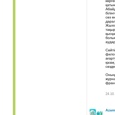
көрге
қатын
Абайд
білін
сөз ө
дарал
Жалп
тақыр
қысқа
болып
аудар
Сөйті
филос
ағарт
қаза
сөзде
Оның 
журна
франц
24.10.
Azam