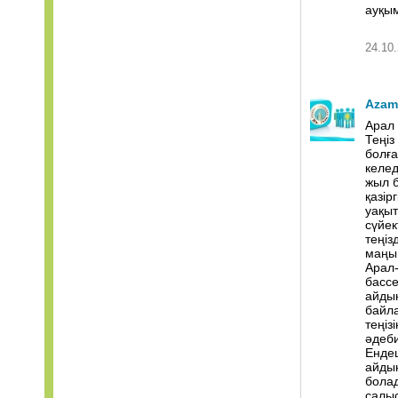
ауқы
24.10.
Azam
Арал 
Теңіз
болға
келед
жыл б
қазір
уақыт
сүйек
теңіз
маңын
Арал
бассе
айдын
байла
теңіз
әдеби
Ендеш
айдын
болад
салыс