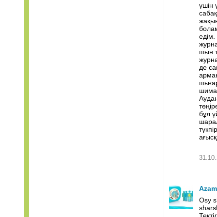
үшін 
сабақ
жақын
болам
едім.
журна
шын т
журна
де са
арма
шыға
шима
Аудан
төңір
бұл ү
шарал
түкпі
ағысқ
31.10.
Azam
Osy s
shar
Тектіл