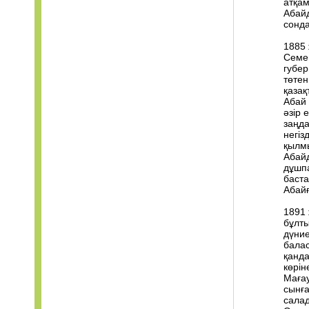
атқам
Абай
сонда
1885
Семе
губер
төтен
қазақ
Абай 
әзір 
заңда
негіз
қылмы
Абайд
дұшпа
баста
Абайғ
1891 
бұлты
дүние
бала
қанда
көрін
Мағау
сынға
салад