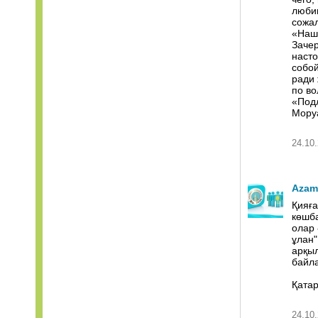
любим
сожал
«Наши
Зачер
насто
собой
ради 
по во
«Под
Мору
24.10.
Azam
Қияға
көшба
олар 
ұлан"
арқыл
байл
Қатар
24.10.