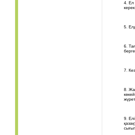
4. Ел
керек
5. Ел
6. Та
берге
7. Ке
8. Жа
көкей
жүрет
9. Ел
қазақ
сығып