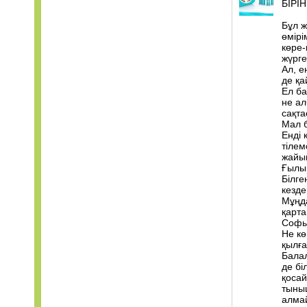
БІРІ
Бұл ж
өмірі
көре-
жүрге
Ал, е
де қ
Ел ба
не ал
сақта
Мал б
Енді 
тілем
жайы
Ғылым
Білге
кезде
Мұңда
қарта
Софыл
Не кө
қылғ
Балал
де бі
қосай
тыныш
алма