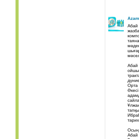
Azam
Абай 
жазба
компо
таяна
мәде
шығар
мәсел
Абай 
ойшы
тракт
дүние
Орта 
Әкесі
адамд
сайла
Ұлжан
тапқ
Ибраһ
тарих
Осынд
Абай 