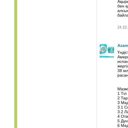
Ақыры
бен қ
алсын
байла
24.10.
Azam
Үндіс
Амери
испан
жергі
38 мл
раса
Мазм
1 Тіл
2 Та
3 Мәд
3.1 С
3.2 
4 От
5 Дүн
6 Мәд