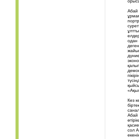
орысш
Абай 
ұрмағ
портр
сурет
ұлтты
елдер
одан 
деген
жайы
дүние
эконо
қалып
демок
пікір
түсін
қыйсы
«Ақыл
Кез к
бірте
санал
Абай 
өтірі
қасие
сол А
екені