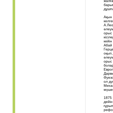
жалға
барым
дұшпа
Ақын 
келге
А.Лео
әлеум
орыс 
кісіл
кейін
Абай 
Герц
оқып,
әлеум
орыс
болар
Европ
Дарв
Әуезо
ол дү
Михаэ
мүше
1875 
дейін
ғұрып
рефор