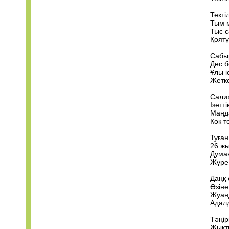
Текті
Тым м
Тыс с
Қоятұ
Сабыр
Дес б
Ұлы і
Жетке
Салих
Ізетт
Маңд
Көк т
Туған
26 жы
Думан
Жүре 
Даңқ 
Өзіне
Жуанд
Адалд
Тәңір
Жықты