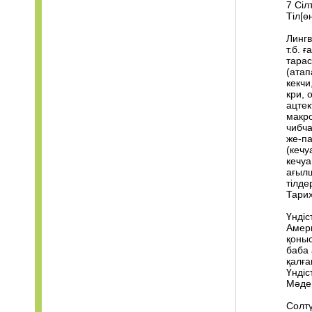
7 Сі
Тіл[ө
Лингв
т.б. 
тарас
(атап
кекчи
кри, 
ацтек
макро
чибча
же-па
(кечу
кечуа
ағыл
тілде
Тарих
Үндіс
Амери
қоныс
баба 
қалға
Үндіс
Мәден
Солтү