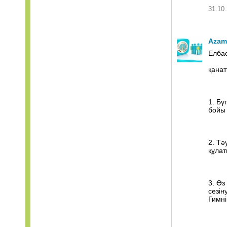
31.10.
Azam
Елба
қанат
1. Бү
бойы 
2. Тә
құлат
3. Өз
сезін
Гимні