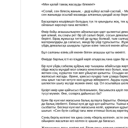
«Мен қалай тамақ жасауды білемін!»
«Солай, сен білесің жаным, - деді күйеуі аспай-саспай, - Ме
сен жанымда осылай мазамды алғанның қандай әсер беретіні
Басқаларға кешірімшіл болудың түк те қиындығы жоқ, тек қа
ойланып көрсеңіз ғана жеткілікті.
Өмір бойы ағашшылықпен айналысқан қарт қызметші дема
қия алмай, ең соңғы рет бір үй салып беріп, сосын демалыс
беріпті. Бірақ жұмысқа титтей де құлқы болмай, тым салғы
материалдары да сапасыз, жөнді бір үйді тұрғызыпты. Жұм
үйдің демалысқа шыққалы тұрған өзіне тиеселі екенін айтып,
Бұл салғаны өзінің үйі екенін білген ағашшы қатты өкініпті.
Өмірде барлық істі өз ісіңдей көріп атқарсаң ғана одан бір
Бір күні үйдің сабалақ құйрық көр тышқаны абайсызда жарты
ойда-жоқта мұндай мол олжаға кенелгеніне мәз болып, маңы
жеткен соң, күріштен тоя жеп ұйықтап қалыпты. Осыдан ке
жалғасып жатады. Әрине, қамсыз күндер тым ұзаққа бармай
оны қиып тастап кетуге көзі құрғыр жібермепті. Ақыры күр
шелектен шығу мүлде мүмкін емес еді. Ол осылайша шелект
Қазіргі өмір қам-қайғысыз болғанымен, басымызға қауіп п
түсуі мүмкін. Әне, соларға дайынсыз ба?
Қоян бір күні көл жағасына балық аулауға барыпты. Өкініш
да балық ілінбепті. Екінші күні де құр қол қайтыпты. Үшінші
сызбапты. Бесінші күні көл жағасына келіп, қармағын құрып
шығып: «Сен бүгін сәбізді тағы жем етпекші болсаң көретінді
Сенің бергің келгені тек қана сенің «бергің келгені», әсте о
ойыңмен жасалған кез келген іс қашан да бағасыз.
Жазушының досы дәрігер еді. Бірде оның алдына қатерлі ісі