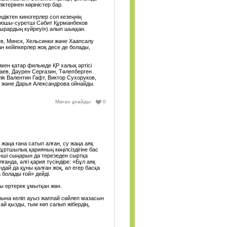
ктерінен көріністер бар.
діктен киногерлер сол кезеңнің
 қоюшы-суретші Сәбит Құрманбеков
ырардың күйреуі») алып шыққан.
ев, Минск, Хельсинки және Хаапсалу
н кейіпкерлер жоқ десе де болады,
мен қатар фильмде ҚР халық әртісі
ев, Дәурен Серғазин, Төлепберген
ік Валентин Гафт, Виктор Сухоруков,
 және Дарья Александрова ойнайды.
Маған ұнайды:
0
 жаңа ғана сатып алған, су жаңа аяқ
жұртшылық қарияның көңілсіздігіне бас
інші сыңарын да терезеден сыртқа
нда, әлгі қария түсіндіре: «Бұл аяқ
дай да құны қалған жоқ, ал егер басқа
 болады ғой» дейді.
ны ертерек ұмытқан жөн.
анына келіп ауыз жаппай сөйлеп мазасын
май қызды, тым көп салып жібердің,