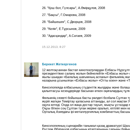
26. "Қош бол, Гүлсары", А.Әмірқұлов, 2008
27. "Бақсы", Г.Омарова, 2008
28. "Бәйшешек", С.Дворцов, 2008
29. "Келін", Е.Тұрсынов, 2009
30. "Адасқандар", А.Сатаев, 2009
15.12.2013, 8:27
Берекет Жеткергенов
12 желтоқсаннан бастап кинотеатрлардан Елбасы Нұрсұл
президенттікке салану жолын бейнелейтін «Елбасы жолы» 
жылы шыққан «Балалық шағымның аспаны» фильмінің жалғ
назарына ұсынылған «Елбасы жолы» «Отты өзен» және «Те
Киноэпопеяда елбасының студенттік жылдары және болаша
қалыптасуы кезеңдерінде басынан өткен оқиғалардың тұлға
Фильмнің сюжеті бойынша басты рөлдегі бозбала Сұлтан 
жүріп жатқан Теміртау қаласына аттанады, ал сол жақтан
оқуға кетеді. Онда ол жаңа достар тауып, мықты ұстаздар 
Оқуы біткен соң Сұлтан туған жеріне оралып, ептілігі мен
Орталық Азиядағы ірі металлургиялық комбинаттың басшыл
Киноэпопеяның сценарийін танымал қазақ драматургі Ша
Рүстем Әбдрашов елбасының кітаптарының сарыны бойын