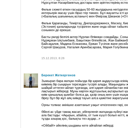
Нұрсұлтан Назарбаевтың достары мен әріптестерінің естелі
Фильм сюжеті өткен ғасырдың 50-60 жылдарына негізделген
интерьерін жасау үшін біраз тер төккен. Бұл жауапты істі
(«Балалық шағымның аспаны») мен Өмірзақ Шманов («От
Фильм Қарағанды, Теміртау, Днепродзержинск, Мәскеу, Ки
(Эстония) қалаларында түсірілген және онда ойлап табылға
сонымен де ерекше.
Басты рөлді белгілі актер Нұрлан Әлімжан сомдайды. Соны
Нұржұман Ықтымбаев, Бақытжан Әлпейісов, Жан Байжанба
Байсақалов, Мадина Есманова, Ержан Түсіпов және ресейл
Сергей Шакуров, Наталия Аринбасарова, Мария Голубкина
15.12.2013, 8:26
Берекет Жеткергенов
Зымырап бара жатқан пойызда бір қария аңдаусызда өзінің
киімінің бір сыңарын терезеден түсіріп алады. Маңындағы 
шайқай әттеген-айлап тұрғанда, әлгі қария ойланбастан ек
лақтырып жібереді. Мұны көрген жұртшылық аңтарылып қалға
киім қаншалық қымбат болса да, қазір оның мен үшін ешқан
біреу бұл бір жұп аяқ киімді тауып алса қажетіне жаратуына
Орны толмас өкінішке азаптанып уақыт өткізгеннен гөрі, о
Әйелі ас үйде тамақ жасап, әбігерленіп жатқанда күйеуі ж
ала бастады: «Ақырын, абайла, от тым күшті болып кетті, 
тұзды азырақ қос, балықты тез аудар...»
«Ойбай!» әйелінің шыдамы кете айғайлап жіберді.