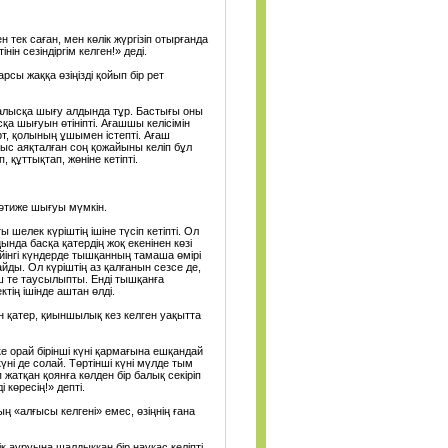
н тек саған, мен көлік жүргізіп отырғанда
н сезіндіргім келген!» деді.
рсы жаққа өзіңізді қойып бір рет
лысқа шығу алдында тұр. Бастығы оны
қа шығуын өтініпті. Ағашшы келісімін
рт, қолының ұшымен істепті. Ағаш
ыс аяқталған соң қожайыны келіп бұл
 құттықтап, жөніне кетіпті.
 нәтиже шығуы мүмкін.
 шелек күріштің ішіне түсіп кетіпті. Ол
нда басқа қатердің жоқ екенінен көзі
йінгі күндерде тышқанның тамаша өмірі
ды. Ол күріштің аз қалғанын сезсе де,
іш те таусылыпты. Енді тышқанға
ің ішінде аштан өлді.
ен қатер, қиыншылық кез келген уақытта
ке орай бірінші күні қармағына ешқандай
 күні де солай. Төртінші күні мүлде тым
 жатқан қоянға көлден бір балық секіріп
 көресің!» депті.
ның «алғысы келгені» емес, өзіңнің ғана
к ауруына шалдыққан бір науқас келіпті.