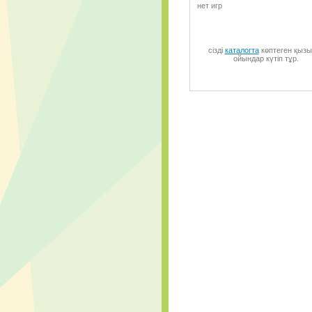
нет игр
сізді
каталогта
көптеген қызы
ойындар күтіп тұр.