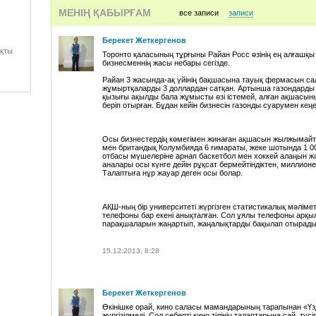
МЕНІҢ ҚАБЫРҒАМ
все записи
записи
ЕСКЕНДИР ХАСАНГАЛИЕВ-АТАМЕКЕН (mp3ostrov.com)
Берекет Жеткергенов
r._s._-_sam_(zaycev.net)
қты
Торонто қаласының тұрғыны Райан Росс өзінің ең алғашқы
бизнесменнің жасы небары сегізде.
Bigbang(--)+-+Big+Bang+++Lollipop+2(music.nur.kz)
Райан 3 жасында-ақ үйінің бақшасына тауық фермасын са
жұмыртқаларды 3 доллардан сатқан. Артынша газондарды 
fleshmob_vozhatyh_1_-_Popurri_(get-tune.net)
қызығы ақылды бала жұмысты өзі істемей, алған ақшас
беріп отырған. Бұдан кейін бизнесін газонды суарумен кең
Нуржан Толендиев - Бейтаныс жан (www.Saz-Alemi.kz)
Осы бизнестердің көмегімен жинаған ақшасын жылжымайты
G-Dragon+-+Dragon+-+Heartbreaker(music.nur.kz)
мен британдық Колумбияда 6 ғимараты, жеке шотында 1 00
отбасы мүшелеріне арнап баскетбол мен хоккей алаңын жән
аналары осы күнге дейін рұқсат бермейтіндіктен, миллио
Нуржан Керменбаев - Каланын сулулары [www.kazhit.com]
Талаптыға нұр жауар деген осы болар.
ЕСКЕНДИР ХАСАНГАЛИЕВ-АТАМЕКЕН (mp3ostrov.com)
АҚШ-ның бір университеті жүргізген статистикалық мәлімет
телефоны бар екені анықталған. Сол ұялы телефоны арқылы
Kazaksha_-_Bejbit_Korgan_-_SHok_Kyzdar_(get-tune.net)
парақшаларын жаңартып, жаңалықтарды бақылап отырады
Kazahskaya_narodnaya_pesnya_-_S_lu_yz_(xMusic.me)
15.12.2013, 8:28
Array+-+Гулдей+гулдейсін+•°•°(БаУыРжАн)™°2о1з°™(АсЫлБеКуЛ
Берекет Жеткергенов
Алия Абілкайыр - Коштасайык (www.Saz-Alemi.kz)
Өкінішке орай, кино саласы мамандарының тарапынан «Үзді
жүргізілмеді. Сол себепті кино тілінің талаптарына сай, түс