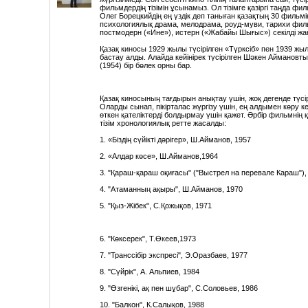
Kazaksha_-_Bejbit_Korgan_-_SHok_Kyzdar_(get-tune.net)
фильмдердің тізімін ұсынамыз. Ол тізімге қазіргі таңда фи
Олег Борецкийдің ең үздік деп таныған қазақтың 30 фильмін
психологиялық драма, мелодрама, роуд-муви, тарихи фил
постмодерн («Ине»), истерн («Жабайы Шығыс») секілді жа
Қазақ киносы 1929 жылы түсірілген «Түрксіб» пен 1939 жы
бастау алды. Алайда кейінірек түсірілген Шәкен Аймано
(1954) бір бөлек орны бар.
Қазақ киносының тағдырын анықтау үшін, жоқ дегенде түсір
Оларды сынап, пікірталас жүргізу үшін, ең алдымен көру 
өткен қателіктерді болдырмау үшін қажет. Әрбір фильмнің 
тізім хронологиялық ретте жасалды:
1. «Біздің сүйікті дәрігер», Ш.Айманов, 1957
2. «Алдар көсе», Ш.Айманов,1964
3. "Қараш-қараш оқиғасы" ("Выстрел на перевале Караш")
4. "Атаманның ақыры", Ш.Айманов, 1970
5. "Қыз-Жібек", С.Қожықов, 1971
6. "Көксерек", Т.Өкеев,1973
7. "Транссібір экспресі", Э.Оразбаев, 1977
8. "Сүйрік", А. Альпиев, 1984
9. "Өзгенікі, ақ пен шұбар", С.Соловьев, 1986
10. "Балкон", К.Салықов, 1988