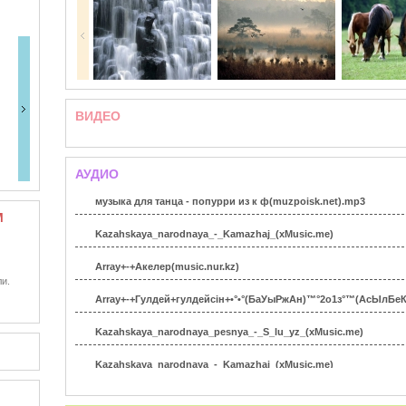
ВИДЕО
АУДИО
музыка для танца - попурри из к ф(muzpoisk.net).mp3
М
Kazahskaya_narodnaya_-_Kamazhaj_(xMusic.me)
Array+-+Акелер(music.nur.kz)
и.
Array+-+Гулдей+гулдейсін+•°•°(БаУыРжАн)™°2о1з°™(АсЫлБеКуЛ
Kazahskaya_narodnaya_pesnya_-_S_lu_yz_(xMusic.me)
Kazahskaya_narodnaya_-_Kamazhaj_(xMusic.me)
Нуржан Керменбаев - Каланын сулулары [www.kazhit.com]