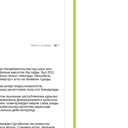
Маған ұнайды:
0
тан Назарбаевтың жастық шағы мен
фильмі көрсетіле бастайды. Бұл 2011
асы болып табылады. Көпшіліктің
міртау» атты екі бөлімнен тұрады.
қ қазақстандық өнеркәсіптің
лық қасиеттеріне әсер етуі баяндалады.
туған ауылынан республикалық құрылыс
 Украинаның Днепродзержинск қаласына
мен тәлімгерлерден өмірлік сабақ алады.
 көшбасшылық қасиетінің арқасында
ығына дейін көтеріледі.
химерден Құсайынов пен режиссер
ша жазған. Сонымен қатар, фильмде