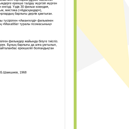
0
льмдерге ерекше талдау жүргізіп жүрген
 енгізді. Үздік 30 фильм комедия,
ьм, мистика («Адасқандар»),
нрлардың барлығы дерлік қамтыған.
лы түсірілген «Амангелді» фильмінен
втың «Махаббат туралы поэмасының»
ілген фильмдер жайында білуге тиіспіз.
керек. Бұның барлығы да алға ұмтылып,
қайталанбас ерекшелігі болғандықтан
, Б.Шамшиев, 1968