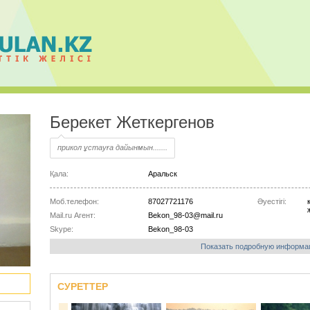
Берекет Жеткергенов
прикол ұстауға дайынмын.......
Қала:
Аральск
Моб.телефон:
87027721176
Әуестігі:
Mail.ru Агент:
Bekon_98-03@mail.ru
Skype:
Bekon_98-03
Показать подробную информа
СУРЕТТЕР