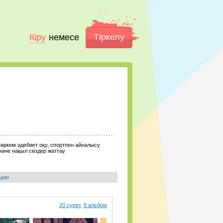
Тіркелу
Кіру
немесе
көркем әдебиет оқу, спортпен айналысу
және нақыл сөздер жаттау
цию
20 сурет
,
8 альбом