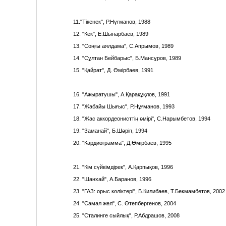
11."Тікенек", Р.Нұғманов, 1988
12. "Кек", Е.Шынарбаев, 1989
13. "Соңғы аялдама", С.Апрымов, 1989
14. "Сұлтан Бейбарыс", Б.Мансұров, 1989
15. "Қайрат", Д. Өмірбаев, 1991
16. "Ажыратушы", А.Қарақұқлов, 1991
17. "Жабайы Шығыс", Р.Нұғманов, 1993
18. "Жас аккордеонисттің өмірі", С.Нарымбетов, 1994
19. "Заманай", Б.Шәріп, 1994
20. "Кардиограмма", Д.Өмірбаев, 1995
21. "Кім сүйкімдірек", А.Қарпықов, 1996
22. "Шанхай", А.Баранов, 1996
23. "ГАЗ: орыс көліктері", Б.Килибаев, Т.Бекмамбетов, 2002
24. "Самал жел", С. Өтепбергенов, 2004
25. "Сталинге сыйлық", Р.Абдрашов, 2008