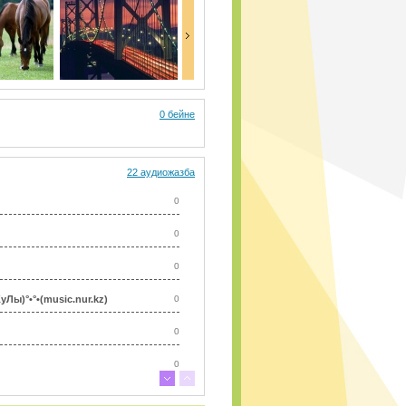
0 бейне
22 аудиожазба
0
0
0
ы)°•°•(music.nur.kz)
0
0
0
0