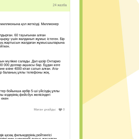
24 жазба
0
0
 миллионына қол жеткізді. Миллионер
0
лдырған. 60 тауығынан алған
қырқу үшін жалданып жұмыс істеген. Бір
0
ының жартысын жалдаған жұмысшыларына
ейткен.
0
н мүлікке салады. Дәл қазір Онтарио
0
0 000 доллар ақшасы бар. Бұдан өзге
е өзіне 4000 кітап сатып алған. Ата-
нер баланың ұялы телефоны жоқ.
0
0
тер бойынша әрбір 5-ші үйсіздің ұялы
 өздерінің фейсбук желісіндегі
0
 екен
0
Маған ұнайды:
0
ы)°•°•(music.nur.kz)
0
0
к қазақ фильмдерінің рейтингісі
ірілімі мен сценарийі дұрыс жасалған