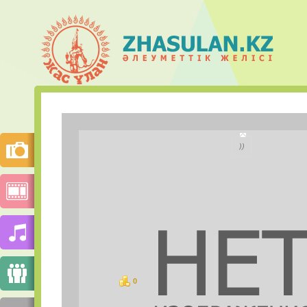
Индира О
))
Қала:
Моб.телефон:
Mail.ru Агент:
Skype:
0
ұпай
СУРЕТТЕР