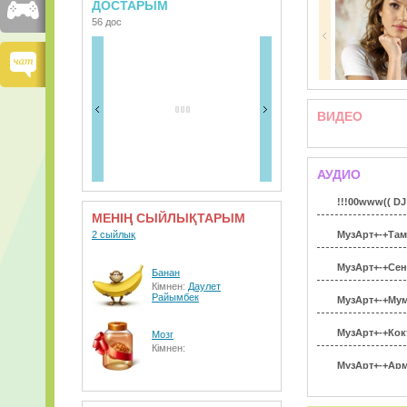
ДОСТАРЫМ
56 дос
ВИДЕО
АУДИО
!!!00www(( DJ
МЕНІҢ СЫЙЛЫҚТАРЫМ
2 сыйлық
МузАрт+-+Там
МузАрт+-+Сен
Банан
Кімнен:
Дaулет
Райымбек
МузАрт+-+Мум
МузАрт+-+Кок
Мозг
Кімнен:
МузАрт+-+Арма
Нурмукасан(+)