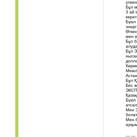
үлкен
Бұл м
3 ай 
көрет
Бүкі
энер
Өткен
мен е
Бұл б
алуда
Бұл Э
нысан
долл
Көрме
Мемле
Астан
Бұл Қ
Бес ж
ЭКСПО
Қазақ
Бүкіл
атсал
Мен Э
бола
Мен б
ауқы