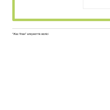
“Жас Ұлан” әлеуметтік желісі