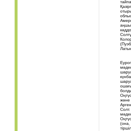
тайп
Қазір
отыры
облыс
Амер
аңшыл
кәддо
Солтү
Коло
(Пуэб
Латы
Еуроп
мәден
шаруа
күнба
шаруа
ошағы
болд
Оңтүс
және 
Арген
Солт.
мәден
Оңтүс
(она
тіршіл