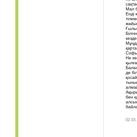
сақта
Мал б
Енді 
тілем
жайы
Ғылым
Білге
кезде
Мұңда
қарта
Софыл
Не кө
қылғ
Балал
де бі
қосай
тыныш
алма
Ақыры
бен қ
алсын
байла
02.03.