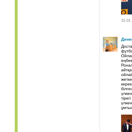
15.01.
Дини
Доста
футбо
Ойлан
еңбек
Рона
айтқа
ойла
жетке
керек
білге
үлкен
тірег
үлкен
ұмты