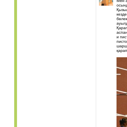
Мен 
осынд
Қызы
кезде
бөлек
ауылд
Қарап
аспан
и пис
писто
шарша
қарап