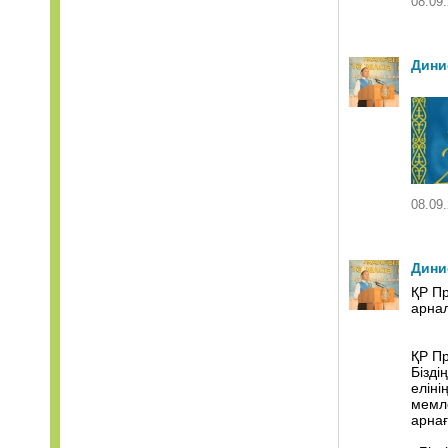
08.09.
Дини
08.09.
Дини
ҚР Пр
арна
ҚР Пр
Бізді
еліні
мемле
арнағ