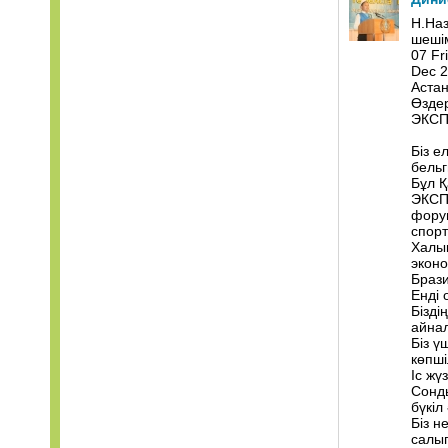
Н.На
шеші
07 Fr
Dec 2
Астан
Өздер
ЭКСПО
Біз е
бельг
Бұл Қ
ЭКСПО
форум
спор
Халық
экон
Брази
Енді 
Бізді
айнал
Біз 
көпші
Іс жү
Сонды
бүкіл
Біз н
салып