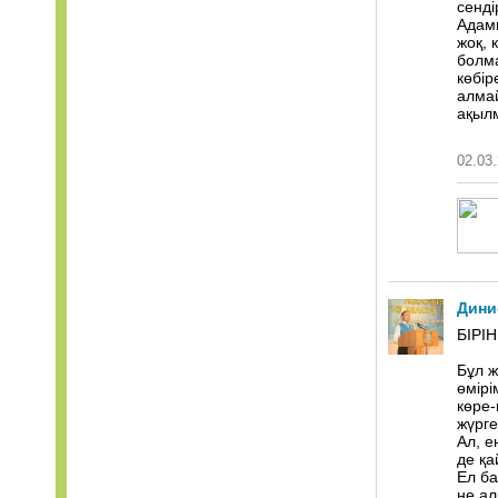
сенді
Адамш
жоқ, 
болма
көбір
алмай
ақылм
02.03.
Дини
БІРІ
Бұл ж
өмірі
көре-
жүрге
Ал, е
де қ
Ел ба
не ал