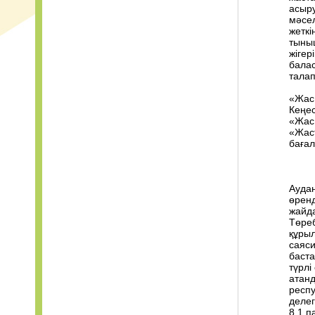
асыру
мәсел
жеткі
тыны
жігер
бала
талап
«Жас
Кеңес
«Жас
«Жас
бағал
Аудан
өренд
жайд
Төреб
құрыл
саяси
баст
түрлі
атанд
респу
делег
8,1 п