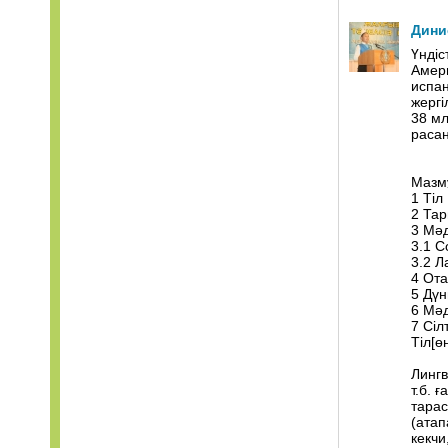
Дини
Үндіс
Амери
испан
жергі
38 мл
раса
Мазм
1 Тіл
2 Та
3 Мәд
3.1 С
3.2 
4 От
5 Дүн
6 Мәд
7 Сі
Тіл[ө
Лингв
т.б. 
тарас
(атап
кекчи