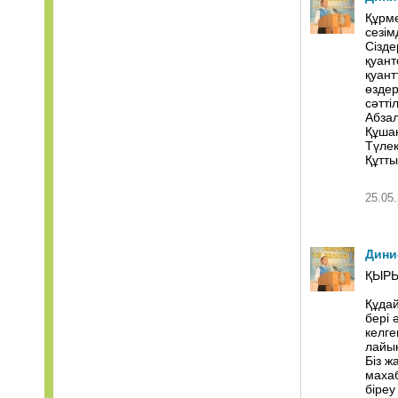
Құрме
сезім
Сізде
қуант
қуант
өздер
сәттіл
Абзал
Құшақ
Түлек
Құтт
25.05.
Дини
ҚЫРЫ
Құдай
бері 
келге
лайық
Біз ж
махаб
біреу