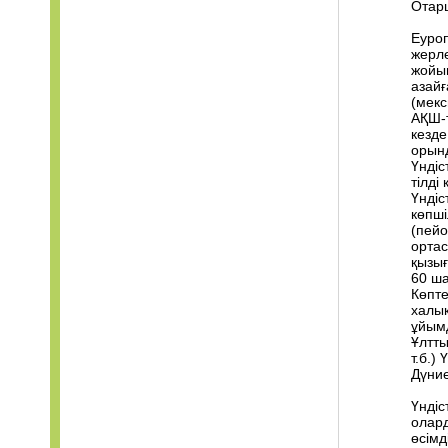
Отар
Еуроп
жерле
жойып
азайғ
(мекс
АҚШ-т
кезде
орынд
Үндіс
тілді
Үндіс
көпші
(пейо
ортас
қызығ
60 ша
Көпте
халық
ұйымд
Ұлтты
т.б.)
Дүние
Үндіс
олард
өсімд