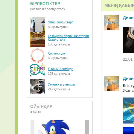
БІРЛЕСТІКТЕР
МЕНІҢ ҚАБЫ
Орда+-+kesh+m
состою в сообществах
Дини
Орбакайте+Кр
"Жас таланттар"
85 қатысушы
РЭП-ONLY YO
Қазақстан тарихы/История
Казахстана
Неизвестный+
108 қатысушы
Оne Republic-
Қызылорда
63 қатысушы
21.01.
Орда - Килы 
Ғылым әлемінде
Многоточие -
125 қатысушы
Дини
Мне нравитьс
Умники и умницы
Көк т
247 қатысушы
Жаным
музыка
Краски+-+Ты+
ОЙЫНДАР
4 ойын
Копия M. Jaks
Неизвестный+