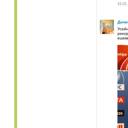
15.01.
Дини
Усейн
рекор
ешкім