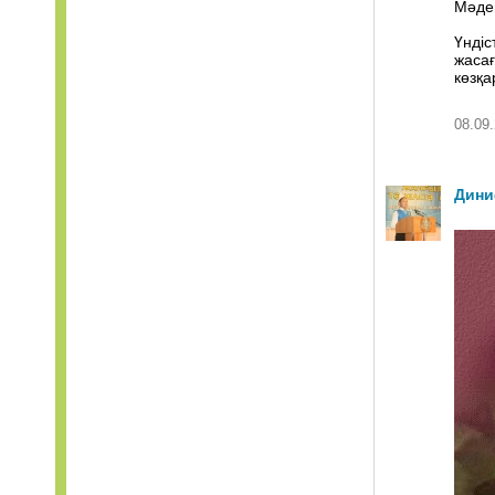
Мәден
Үндіс
жасағ
көзқа
08.09.
Дини