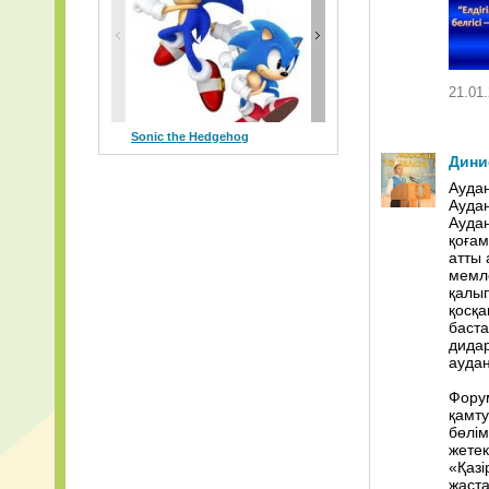
Краски+-+Мне
21.01.
Sonic the Hedgehog
Ping Pong
C
Дини
Ауда
Ауда
Аудан
қоғам
атты
мемле
қалы
қосқа
баст
дидар
аудан
Форум
қамт
бөлім
жетек
«Қазі
жаста