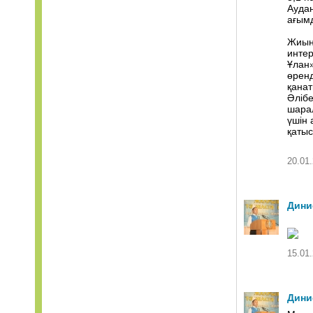
Ауда
ағым
Жиын
интер
Ұлан
өренд
қана
Әлібе
шара
үшін 
қаты
20.01.
Дини
15.01.
Дини