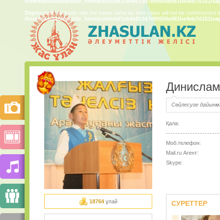
/home/jasulank/public_html/public/af1cb4e013d7df6559e981be4eb7d151/sa
Deprecated
: Methods with the same name as their class will not be constructors 
/home/jasulank/public_html/public/af1cb4e013d7df6559e981be4eb7d151/sa
Динислам
Сөйлесуге дайын
Қала:
Моб.телефон:
Mail.ru Агент:
Skype:
18764
ұпай
СУРЕТТЕР