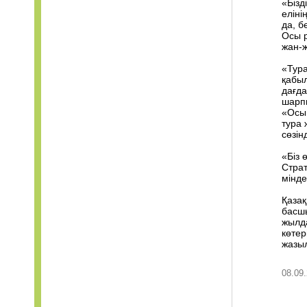
«Бізд
еліні
да, б
Осы р
жан-ж
«Тура
қабыл
дағда
шарпы
«Осы 
тура 
сөзін
«Біз 
Страт
мінде
Қазақ
басшы
жылда
көтер
жазы
08.09.