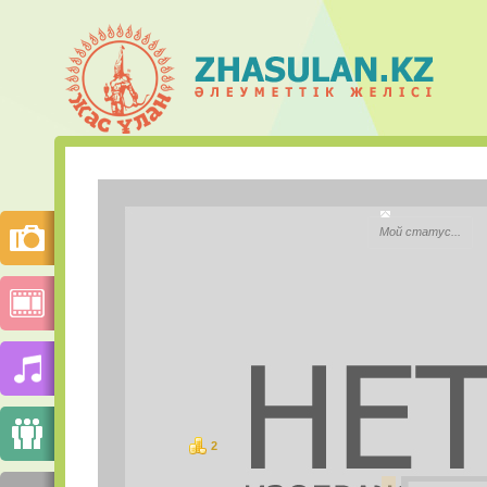
Карлыгаш
Мой статус...
Моб.телефон:
Mail.ru Агент:
Skype:
2
ұпай
СУРЕТТЕР