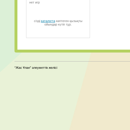
нет игр
сізді
каталогта
көптеген қызықты
ойындар күтіп тұр.
“Жас Ұлан” әлеуметтік желісі