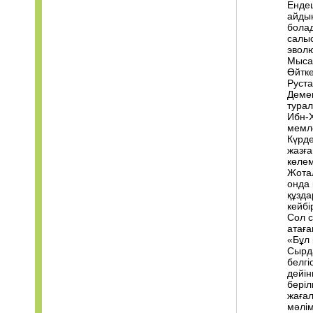
Ендеш
айдын
болад
салыс
эволю
Мысал
Өйтке
Руста
Демек
турал
Ибн-
мемле
Күрде
жазға
көлем
Жотал
онда 
құзда
кейбі
Сол с
атаға
«Бұл 
Сырда
белгі
дейін
беріл
жағал
мәлім