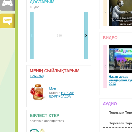
ДОСТАРЫМ
10 дос
ВИДЕО
МЕНІҢ СЫЙЛЫҚТАРЫМ
1 сыйлық
Назар аудар
жайдарман туғ
2013
Мозг
Кімнен:
НУРСАЯ
ШУКИРБАЕВА
АУДИО
Торегали Торе
БІРЛЕСТІКТЕР
состою в сообществах
Торегали Торе