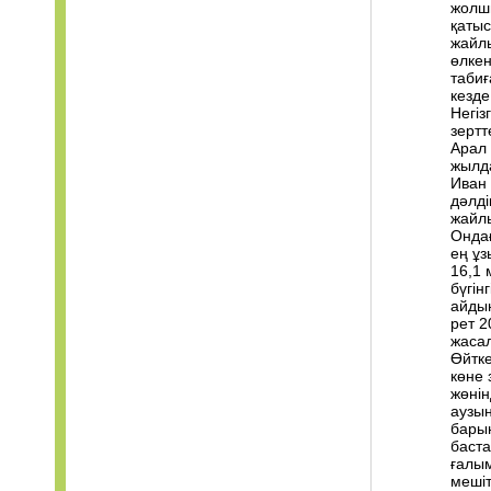
жолшы
қатыс
жайлы
өлкен
табиғ
кезде
Негіз
зертт
Арал 
жылд
Иван 
дәлді
жайлы
Онда
ең ұз
16,1 
бүгін
айдын
рет 2
жасал
Өйтке
көне 
жөнін
аузын
барын
баста
ғалым
мешіт