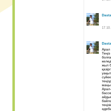
Dast
17.10.
Dast
Арал 
Теңіз
болға
келед
жыл б
қазір
уақыт
сүйек
теңіз
маңын
Арал
бассе
айдын
байла
теңіз
әдеби