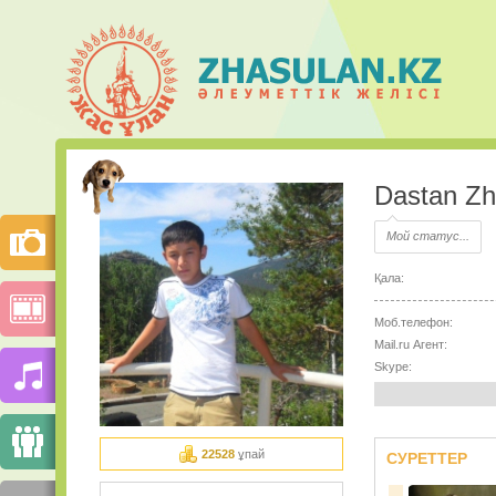
Dastan Zh
Мой статус...
Қала:
Моб.телефон:
Mail.ru Агент:
Skype:
22528
ұпай
СУРЕТТЕР