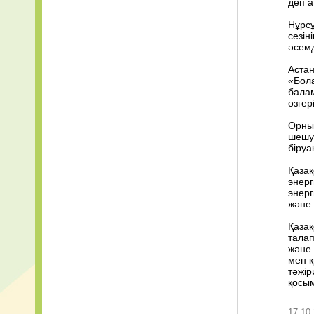
деп а
Нұрсұ
сезін
әсемд
Аста
«Бол
балам
өзгер
Орнық
шешу 
біруа
Қазақ
энерг
энерг
және 
Қаза
талап
және 
мен қ
тәжір
қосы
17.10.