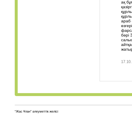
ақ бұ
қазір
құрлы
құрлы
араб 
өзгер
фарса
бәрі 
салыс
айтқа
жатыр
17.10.
“Жас Ұлан” әлеуметтік желісі