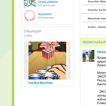
Ғылым әлемінде
Акылбек Жеме
125 қатысушы
Otbivka_Korki
Қызылорда
63 қатысушы
Mirambek-тер
AralAs_otbivk
ОЙЫНДАР
1 ойын
20.Nurjan TOL
МЕНІҢ ҚАБЫ
_dem_-_Almat
Dast
psy_-_opa_gan
Қазақ
құқығ
бюро
Мемле
ЭКСПО
Респу
Frat Boy Beer Pong
баспа
- ЭКС
алғаш
жаһан
Елімі