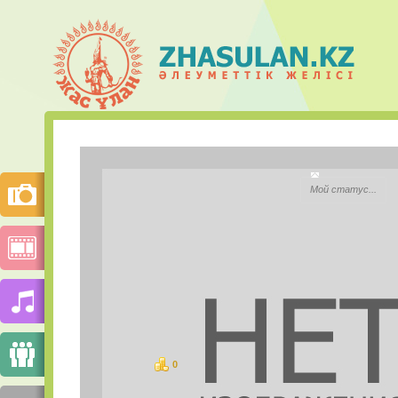
Әсем Бай
Мой статус...
Қала:
Моб.телефон:
Mail.ru Агент:
Skype:
0
ұпай
СУРЕТТЕР