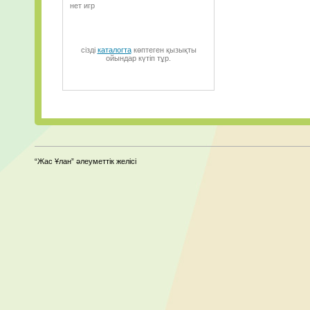
нет игр
сізді
каталогта
көптеген қызықты
ойындар күтіп тұр.
“Жас Ұлан” әлеуметтік желісі