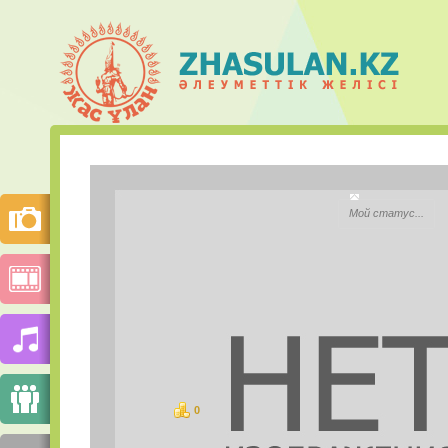
Элеонора
Мой статус...
Қала:
Моб.телефон:
Mail.ru Агент:
Skype:
0
ұпай
СУРЕТТЕР