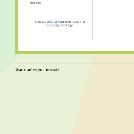
нет игр
сізді
каталогта
көптеген қызықты
ойындар күтіп тұр.
“Жас Ұлан” әлеуметтік желісі