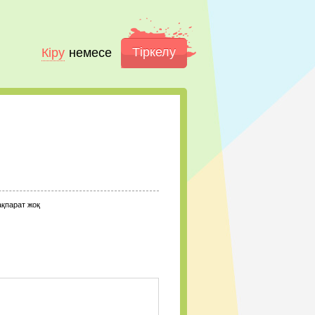
Тіркелу
Кіру
немесе
ақпарат жоқ