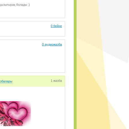
қызығырақ болады :)
0 бейне
0 аудиожазба
1 жазба
азбалары