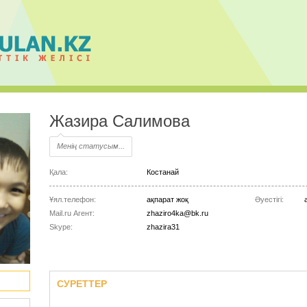
Жазира Салимова
Менің статусым...
Қала:
Костанай
Ұял.телефон:
ақпарат жоқ
Әуестігі:
Mail.ru Агент:
zhaziro4ka@bk.ru
Skype:
zhazira31
СУРЕТТЕР