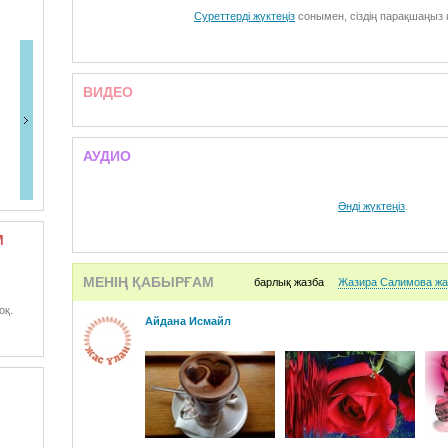
Суреттерді жүктеңіз
сонымен, сіздің парақшаңыз 
ВИДЕО
АУДИО
Әнді жүктеңіз
.
М
МЕНІҢ ҚАБЫРҒАМ
барлық жазба
Жазира Салимова ж
оқ.
Айдана Исмайл