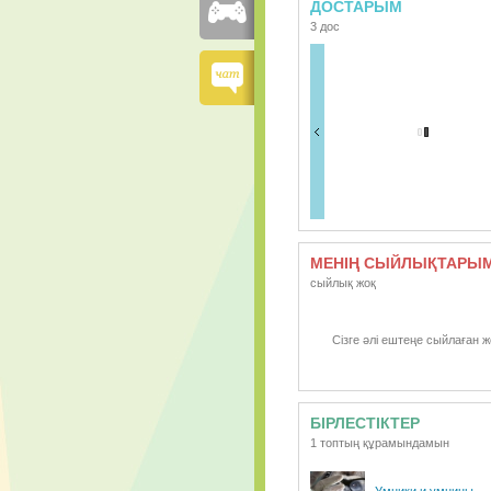
ДОСТАРЫМ
3 дос
МЕНІҢ СЫЙЛЫҚТАРЫ
сыйлық жоқ
Сізге әлі ештеңе сыйлаған ж
БІРЛЕСТІКТЕР
1 топтың құрамындамын