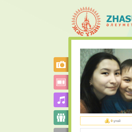
0
ұпай