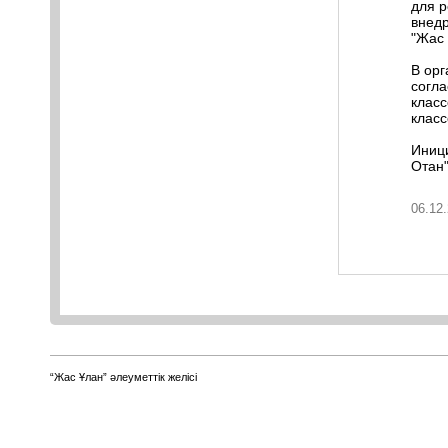
для р
внедр
"Жас 
В орг
согла
класс
класс
Иниц
Отан"
06.12.
“Жас Ұлан” әлеуметтік желісі