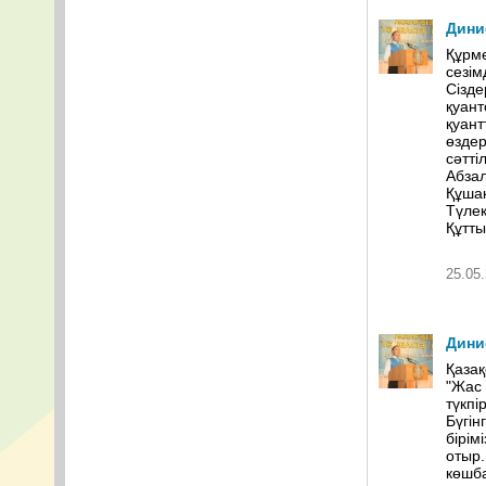
Дини
Құрме
сезім
Сізде
қуант
қуант
өздер
сәттіл
Абзал
Құшақ
Түлек
Құтт
25.05.
Дини
Қазақ
"Жас 
түкпі
Бүгін
бірім
отыр.
көшба