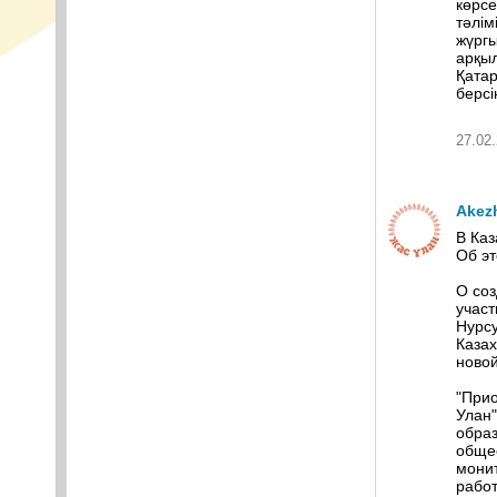
көрсе
тәлім
жүргы
арқыл
Қата
берсі
27.02.
Akez
В Каз
Об э
О со
участ
Нурс
Казах
новой
"При
Улан
образ
общес
мони
работ