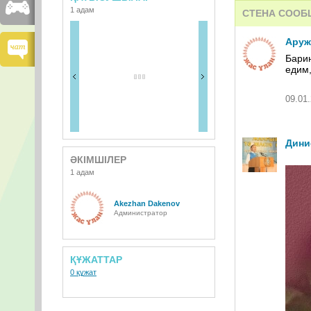
1 адам
СТЕНА СООБ
Аруж
Барин
едим,
09.01.
Дини
ӘКІМШІЛЕР
1 адам
Akezhan Dakenov
Администратор
ҚҰЖАТТАР
0 құжат