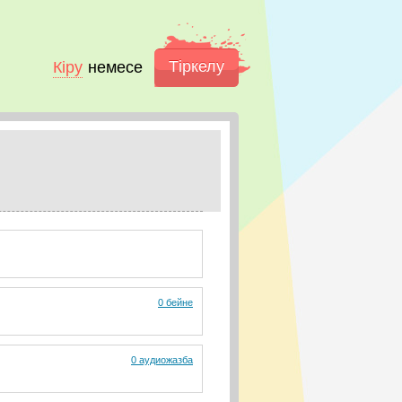
Тіркелу
Кіру
немесе
0 бейне
0 аудиожазба