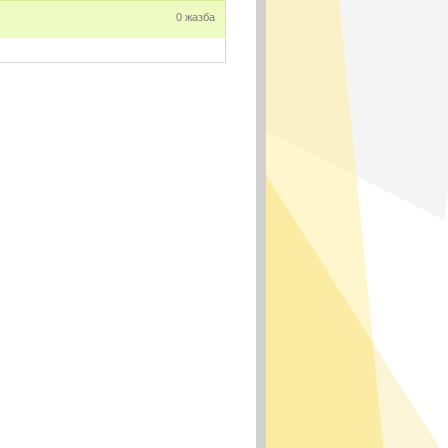
0 жазба