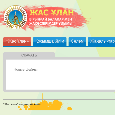
«Жас Ұлан»
Қосымша білім
Сәлем
Жаңалықтар
СКАЧАТЬ
Новые файлы
“Жас Ұлан” әлеуметтік желісі