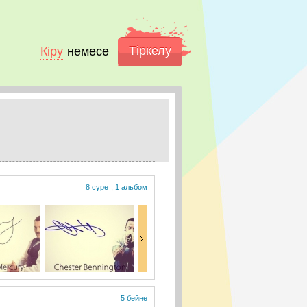
Тіркелу
Кіру
немесе
8 сурет
,
1 альбом
5 бейне