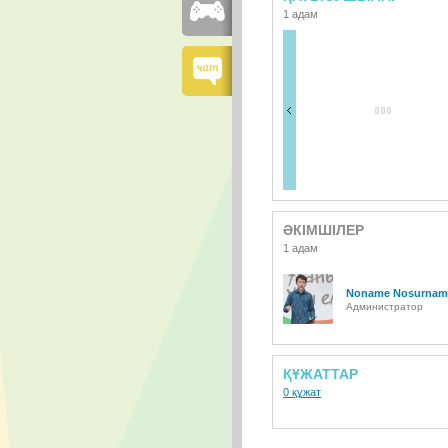
1 адам
ӘКІМШІЛЕР
1 адам
Noname Nosurnam
Администратор
ҚҰЖАТТАР
0 құжат