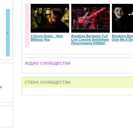
3 Doors Down - Here
Breaking Benjamin Full
Breaking Ben
Without You
Live Concert Bethlehem
Give Me A Si
Pennsylvania (HDNet)
АУДИО СООБЩЕСТВА
СТЕНА СООБЩЕСТВА
e