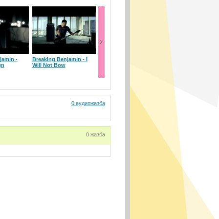
jamin -
Breaking Benjamin - I
Breaking Benjamin - The
gn
Will Not Bow
Diary of Jane
0 аудиожазба
0 жазба