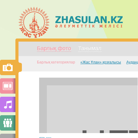
Барлық фото
Танымал
Барлық категориялар
«Жас Ұлан» қозғалысы
Аудан
пікір жоқ