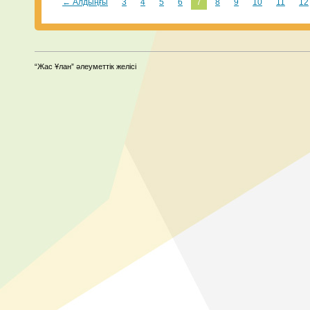
← Алдыңғы
3
4
5
6
7
8
9
10
11
12
“Жас Ұлан” әлеуметтік желісі