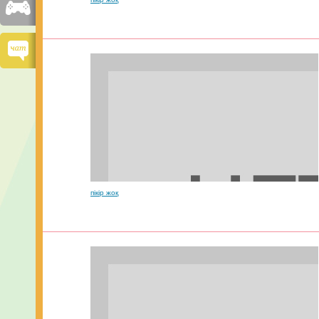
пікір жоқ