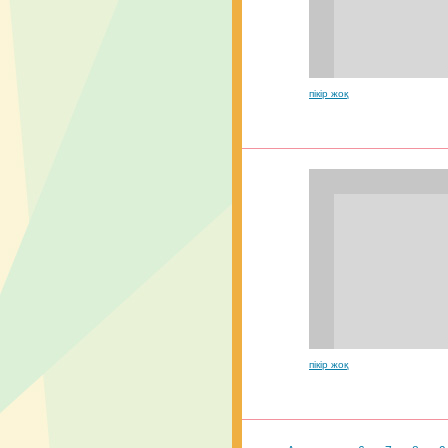
пікір жоқ
пікір жоқ