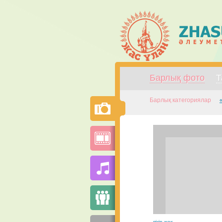
Барлық фото
Т
Барлық категориялар
пікір жоқ