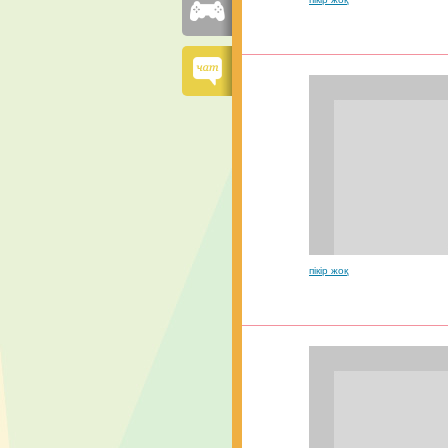
пікір жоқ