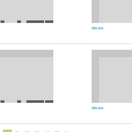
пікір жоқ
пікір жоқ