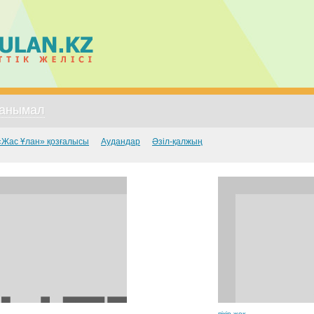
анымал
«Жас Ұлан» қозғалысы
Аудандар
Әзіл-қалжың
пікір жоқ