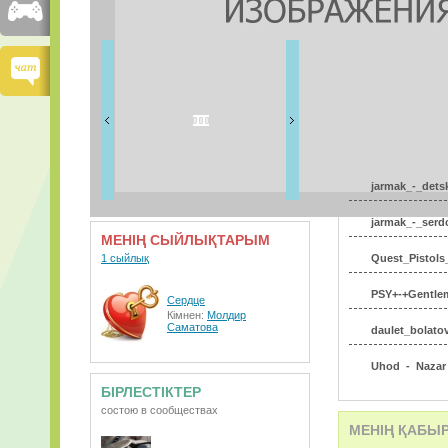
ДОСТАРЫМ
15 дос
ВИДЕО
АУДИО
jarmak_-_dets
jarmak_-_serd
МЕНІҢ СЫЙЛЫҚТАРЫМ
1 сыйлық
Quest_Pistol
PSY+-+Gentlem
Сердце
Кімнен:
Молдир
Саматова
daulet_bolato
Uhod_-_Nazar
БІРЛЕСТІКТЕР
Nazar_Audar_
состою в сообществах
МЕНІҢ ҚАБЫ
KVN_nazar_aud