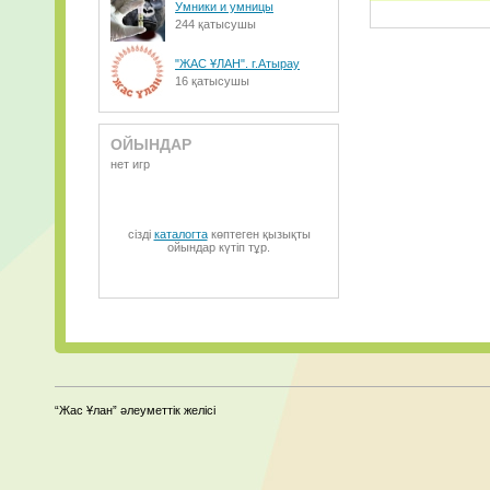
Умники и умницы
244 қатысушы
Counter-Strik
"ЖАС ҰЛАН". г.Атырау
Cleopatra_Str
16 қатысушы
D.Osmanov [vk
ОЙЫНДАР
Will.i.Am_ft.
нет игр
Natali_-_O_B
one_direction
сізді
каталогта
көптеген қызықты
ойындар күтіп тұр.
BaGi - Karako
black_eyed_pe
One_Direction
one_direction
“Жас Ұлан” әлеуметтік желісі
Call Me Maybe
Нұржан Кермен