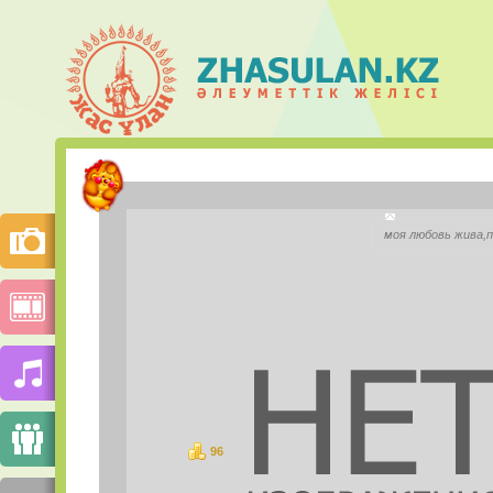
Наргиз М
моя любовь жива,п
Қала:
Моб.телефон:
Mail.ru Агент:
Skype:
96
ұпай
СУРЕТТЕР