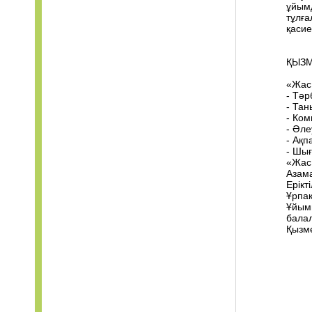
ұйымд
тұлға
қасие
ҚЫЗМ
«Жас
- Тәр
- Тан
- Ком
- Әле
- Ақп
- Шы
«Жас
Азам
Ерікт
Ұрпақ
Ұйымн
балал
Қызме