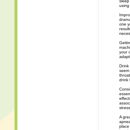
sleep
using
Impro
drama
one y
resul
neces
Getti
machi
your 
adapt
Drink
seem s
throa
drink 
Consi
essen
effec
assoc
stres
A gre
apnea 
place