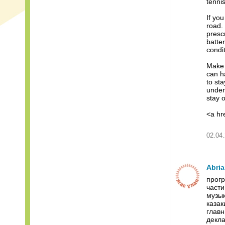
tennis
If yo
road. 
presc
batter
condi
Make 
can ha
to sta
unders
stay 
<a hr
02.04.
Abria
прогр
части
музык
казак
главн
декла