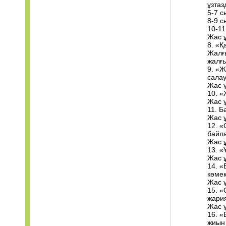
ұзтаз
5-7 с
8-9 с
10-11
Жас ұ
8. «Қ
Жалғ
жалғы
9. «
салау
Жас 
10. «
Жас 
11. Б
Жас 
12. «
байла
Жас 
13. «
Жас 
14. «
көмек
Жас 
15. 
жария
Жас 
16. «
жиын 