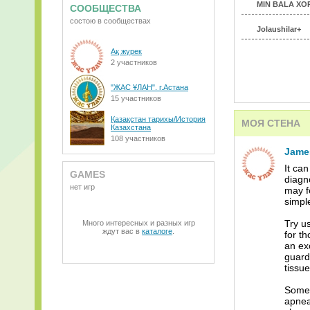
MIN BALA XO
СООБЩЕСТВА
состою в сообществах
Jolaushilar+
Ақ жүрек
2 участников
"ЖАС ҰЛАН". г.Астана
15 участников
Қазақстан тарихы/История
МОЯ СТЕНА
Казахстана
108 участников
Jame
It ca
GAMES
diagn
нет игр
may f
simpl
Try u
Много интересных и разных игр
ждут вас в
каталоге
.
for t
an exc
guard
tissue
Some 
apnea.