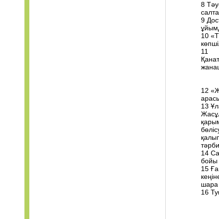
8 Тәу
салта
9 До
ұйым
10 «Т
көпші
11
Қанат
жана
12 «Ж
арасы
13 Ұл
Жасұл
қарым
бөліс
қалып
тәрби
14 Са
бойы
15 Ға
кеңін
шара 
16 Ту