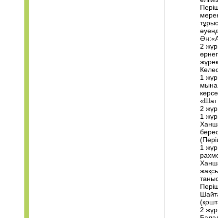
Пері
мерек
тұрыс
әуенд
Ән:«
2 жүр
өрнег
жүрек
Келес
1 жүр
мына 
көрсе
«Шат
2 жүр
1 жүр
Ханша
бере
(Пері
1 жүр
рахм
Ханша
жақсы
таныс
Періш
Шайта
(қошт
2 жүр
Балал