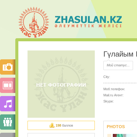
Гүлайым 
Мой статус...
City:
Моб.телефон:
Mail.ru Агент:
Skype:
198
баллов
PHOTOS