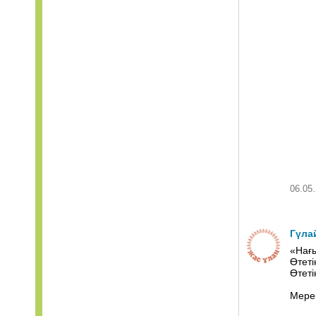
06.05.
Гүла
«Нағ
Өтеті
Өтеті
Мерек