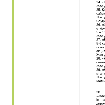
24. «
Жас ұ
25. Қ
сайыс
Жас 
Сәуір
26. «
өткізу
5 – 1
Жас 
27. «
5-6 с
газет
акция
Жас 
28. 
салта
Жас 
29. «
кітап
Жас 
Мамы
30.
«Жас
іс – 
дирек