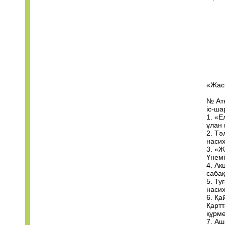
«Жас
№ Ат
іс-ша
1. «Е
ұлан
2. Тә
насих
3. «Ж
Үнемі
4. Ак
сабақ
5. Ту
насих
6. Қ
Қартт
құрме
7. Аш