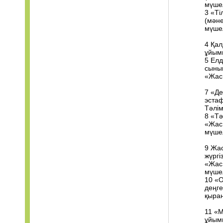
мүше
3 «Ті
(мәне
мүшел
4 Қал
ұйым
5 Елд
сыны
«Жас
7 «Де
эста
Тәлі
8 «Тә
«Жас
мүше
9 Жа
жүргіз
«Жас
мүше
10 «О
деңг
қыра
11 «М
ұйым