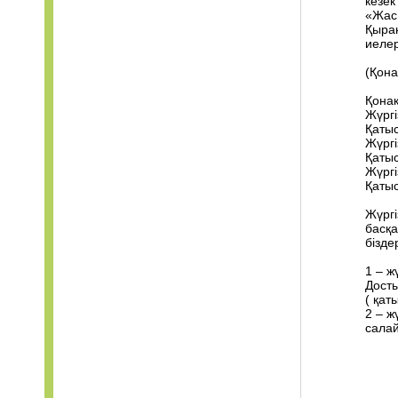
кезек
«Жас
Қыра
иелер
(Қона
Қонақ
Жүргі
Қатыс
Жүргі
Қатыс
Жүргі
Қатыс
Жүргі
басқа
бізде
1 – ж
Досты
( қат
2 – ж
салай