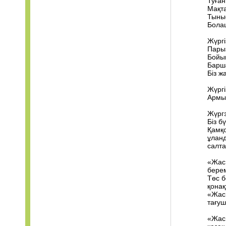
Туған
Мақт
Тыны
Бола
Жүргі
Пары
Бойы
Барша
Біз ж
Жүргі
Армы
Жүргз
Біз бү
Қамқо
ұлан
салта
«Жас 
берем
Төс б
қонақ
«Жас 
тағу
«Жас