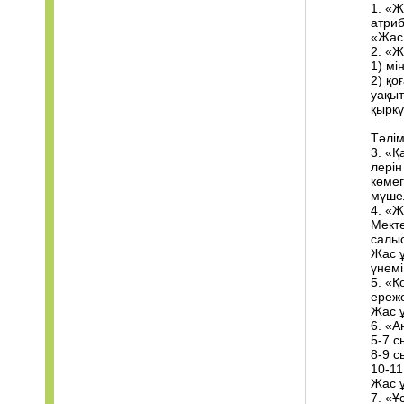
1. «
атри
«Жас 
2. «
1) мі
2) қо
уақы
қыркү
Тәлім
3. «Қ
лерін
көме
мүшел
4. «Ж
Мекте
салы
Жас 
үнемі
5. «Қ
ереже
Жас ұ
6. «А
5-7 с
8-9 с
10-11
Жас ұ
7. «Ұ