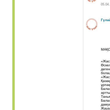
05.04.
Гүла
МАҚС
«Жас
Өскел
деген
болаш
«Жас
Қазақ
ұрпақ
Балал
артты
Таны
Балал
дамуы
Жауап