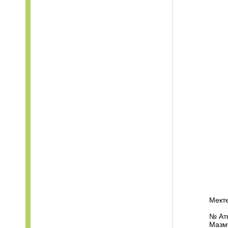
Мекте
№ Ат
Мазм