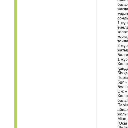
балал
жағда
құқығ
сонды
1 жүр
әйел
қорға
қорға
тойла
2 жүр
жаты
Бала
1 жүр
Ханш
Қанда
Біз қ
Періш
Бұл «
Бұл е
Ән: 
Ханша
бала!
Періш
айнал
жолын
Міне,
(Осы 
Шайта