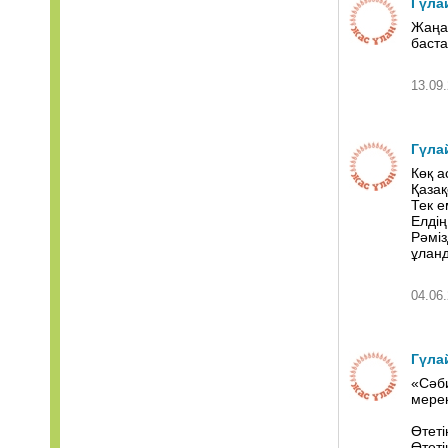
Гүла
Жаңа 
баста
13.09.
Гүла
Көқ а
Қазақ
Тек е
Елдің
Рәміз
ұланд
04.06.
Гүла
«Сәби
мерек
Өтеті
Өтеті