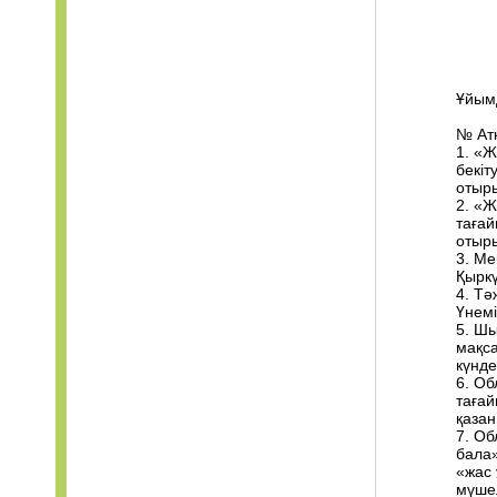
Ұйым
№ Атқ
1. «
бекіт
отыр
2. «
тағай
отыр
3. Ме
Қырк
4. Тә
Үнемі
5. Шы
мақс
күнде
6. Об
тағай
қаза
7. Об
бала
«жас 
мүше