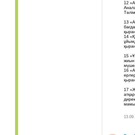
12 «А
Анал
Тәлім
13 «А
бағд
қыра
14 «Қ
ұйым
қыра
15 «Ұ
жиын
мүше
16 «А
ерлер
қыра
17 «
атқар
дире
мамы
13.09.