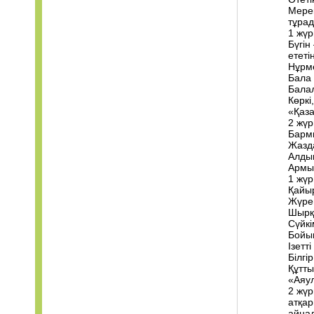
Мерек
тұрад
1 жүр
Бүгін
ететі
Нұрме
Бала 
Балал
Көркі
«Қаза
2 жүр
Барм
Жазда
Алды
Армы
1 жүр
Қайы
Жүрег
Шырқа
Сүйкі
Бойын
Ізетт
Білгі
Құтты
«Аяу
2 жүр
атқар
айнал