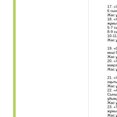
17. «
6 сы
Жас 
18. 
жұмы
5-7 с
8-9 с
10-11
Жас 
19. 
кеші 
Жас ұ
20. «
мақс
Жас 
21. «
оқыты
Жас 
22. «
Сынып
ұйым
Жас 
23. «
жұмыс
Жас 