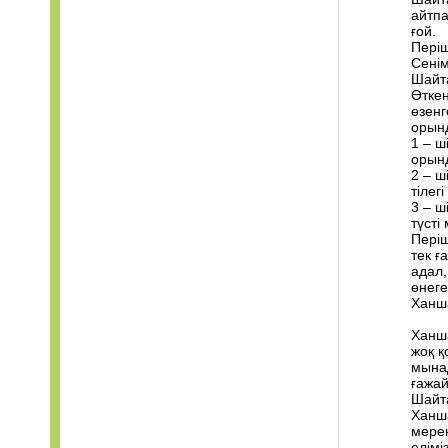
айтпа
ғой.
Періш
Сенім
Шайт
Өтке
өзенг
орынд
1 – ш
орын
2 – ш
тілег
3 – ш
түсті
Періш
тек ғ
адал,
өнеге
Ханша
Ханша
жоқ қ
мынад
ғажай
Шайт
Ханша
мерек
елімі