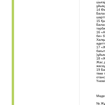
шыға
ұйым
14 Өз
Балал
шартт
15 Қа
Балал
тәрби
16 «
би» 
Халқы
әдетт
17 «
бағыт
)ұйы
18 «Ж
Жас д
жасау
19 Б
тікке
отанс
Үнемі
Мәде
№ Жұ