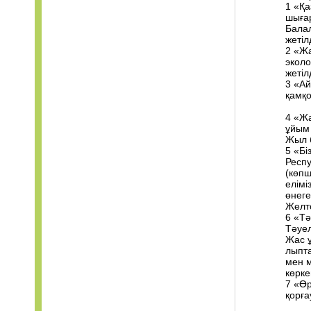
1 «Қ
шыға
Балал
жетіл
2 «Жа
эколо
жетіл
3 «Ай
қамқ
4 «Ж
ұйым 
Жыл 
5 «Бі
Респу
(көпш
елімі
өнеге
Желт
6 «Тә
Тәуел
Жас ұ
лыпта
мен м
көрке
7 «Өр
қорғ