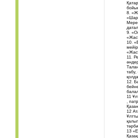
Қатар
бойын
8. «
«Шары
Мере
дата
9. «
«Жас
10. «
мейір
«Жас
11. Р
әндер
Талан
табу,
қолда
12. Б
бейн
бала
11 Ұ
, па
Қаза
12 А
Ұлтты
қалып
тәрби
13 «Е
Қазақ