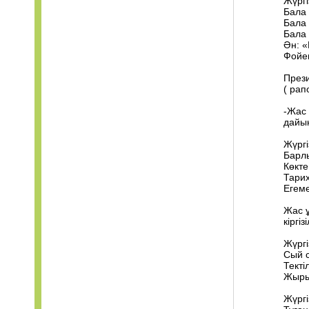
Жүргі
Бала 
Бала 
Бала 
Ән: 
Фойен
Прези
( рап
-Жас
дайы
Жүргі
Барл
Көкте
Тарих
Егеме
Жас ұ
кіргіз
Жүргі
Сый с
Текті
Жырым
Жүргі