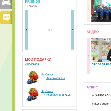
FRIENDS
16 друзей
ВИДЕО
МОИ ПОДАРКИ
2 подарков
ARDAGER PSE
Клубника
От:
Ainur Akimzhan
АУДИО
Клубника
GYLZIRA ZHA
От:
Bakhyt Akmurzaeva
bakyt degen+