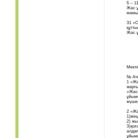
5 – 1
Жас 
мамы
31 «С
құтты
Жас 
Мекте
№ Ат
1 «Ж
жарғ
«Жас
ұйым
мүшел
2 «Ж
1)мін
2) ж
3)қоғ
алдағ
ұйым