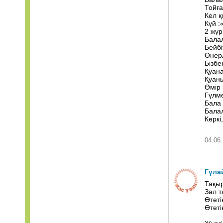
Тойға
Кел қ
Күй 
2 жүр
Балал
Бейбі
Өнерл
Бізбе
Қуан
Қуан
Өмір
Гүлме
Бала 
Балал
Көркі,
04.06.
Гүла
Тақыр
Зал т
Өтеті
Өтеті