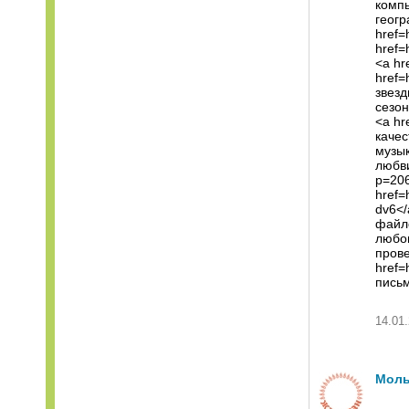
компь
геогр
href=
href=
<a hre
href=
звезд
сезон
<a hr
качес
музык
любви
p=206
href=
dv6</
файло
любов
прове
href=
пись
14.01.
Моль