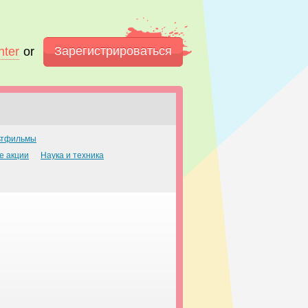
Зарегистрироваться
nter
or
ьтфильмы
е акции
Наука и техника