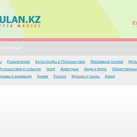
E
улярные
ы
Развлечение
Катастрофы и Проишествия
Рекламные ролики
Мул
Путешествия и события
Sport
Животные
Люди и блоги
Общественны
ильмы и анимация
Аниме
Разное
Музыка и танцы
Юмор