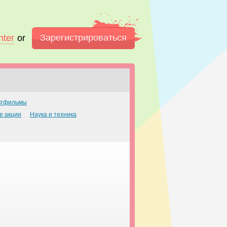
Зарегистрироваться
nter
or
ьтфильмы
е акции
Наука и техника