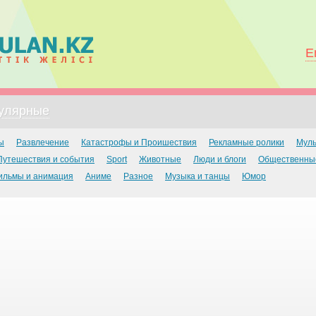
E
улярные
ы
Развлечение
Катастрофы и Проишествия
Рекламные ролики
Мул
Путешествия и события
Sport
Животные
Люди и блоги
Общественны
ильмы и анимация
Аниме
Разное
Музыка и танцы
Юмор