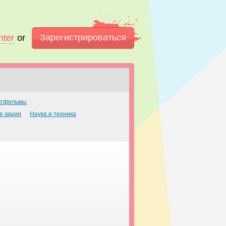
Зарегистрироваться
nter
or
ьтфильмы
е акции
Наука и техника