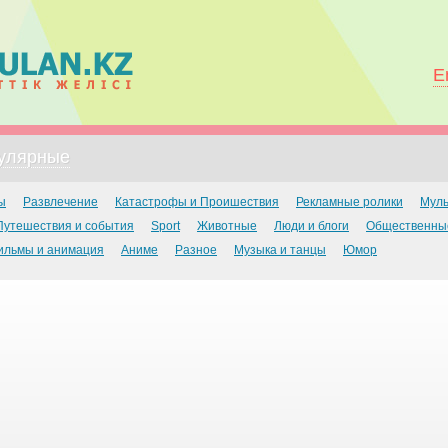
E
улярные
ы
Развлечение
Катастрофы и Проишествия
Рекламные ролики
Мул
Путешествия и события
Sport
Животные
Люди и блоги
Общественны
ильмы и анимация
Аниме
Разное
Музыка и танцы
Юмор