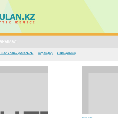
анымал
«Жас Ұлан» қозғалысы
Аудандар
Әзіл-қалжың
пікір жоқ