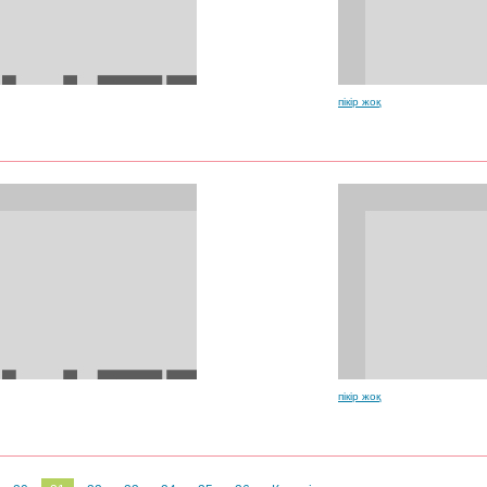
пікір жоқ
пікір жоқ