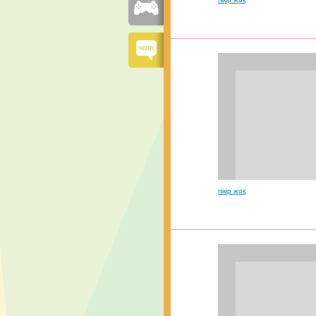
пікір жоқ