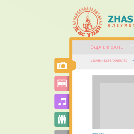
Барлық фото
Т
Барлық категориялар
пікір жоқ