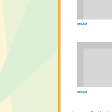
пікір жоқ
пікір жоқ