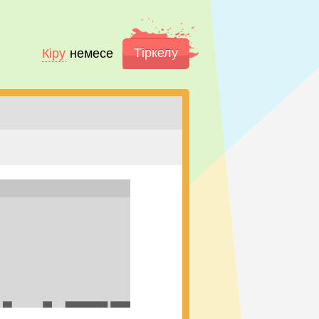
Тіркелу
Кіру
немесе