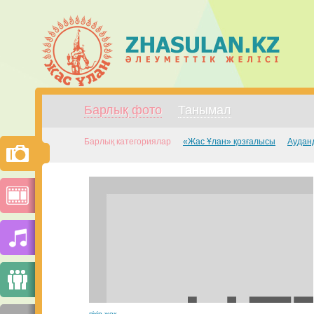
Барлық фото
Танымал
Барлық категориялар
«Жас Ұлан» қозғалысы
Аудан
пікір жоқ