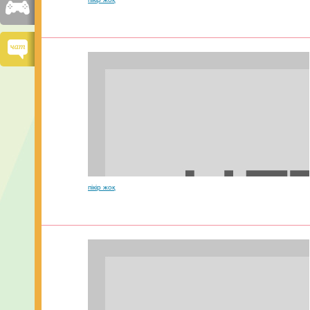
пікір жоқ