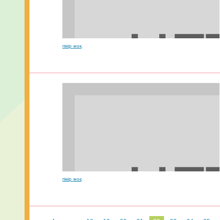
пікір жоқ
пікір жоқ