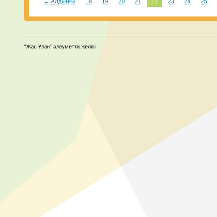
← Алдыңғы
18
19
20
21
22
23
24
25
“Жас Ұлан” әлеуметтік желісі