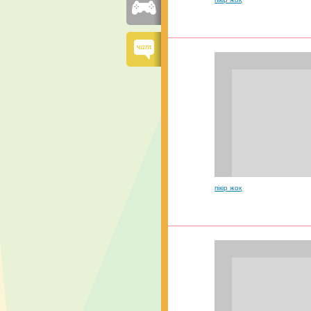
пікір жоқ