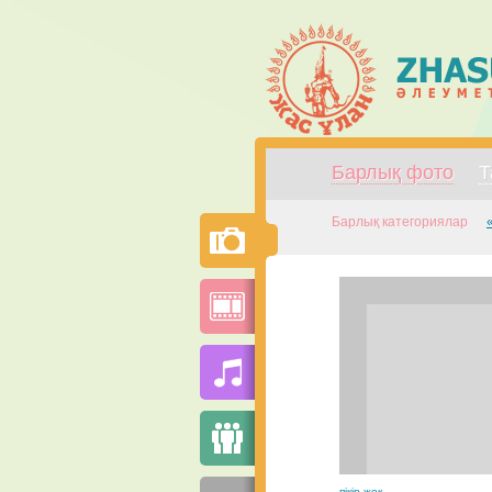
Барлық фото
Т
Барлық категориялар
пікір жоқ