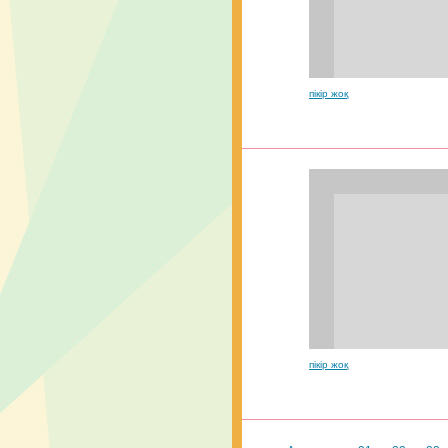
пікір жоқ
пікір жоқ