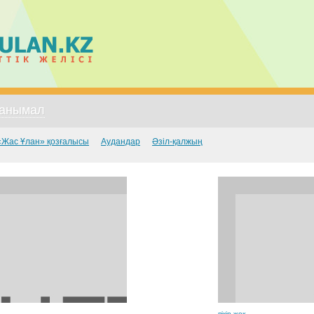
анымал
«Жас Ұлан» қозғалысы
Аудандар
Әзіл-қалжың
пікір жоқ