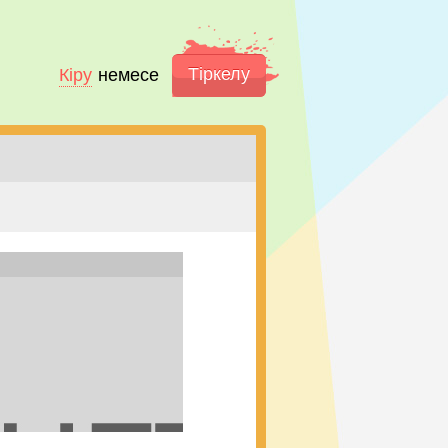
Тіркелу
Кіру
немесе