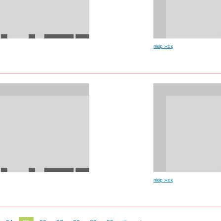
пікір жоқ
пікір жоқ