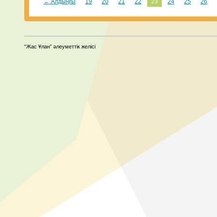
← Алдыңғы
19
20
21
22
23
24
25
26
“Жас Ұлан” әлеуметтік желісі