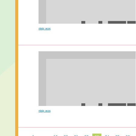
пікір жоқ
пікір жоқ