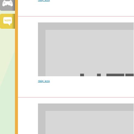
пікір жоқ