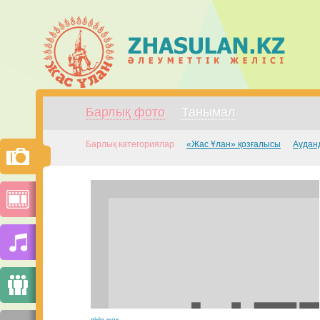
Барлық фото
Танымал
Барлық категориялар
«Жас Ұлан» қозғалысы
Аудан
пікір жоқ