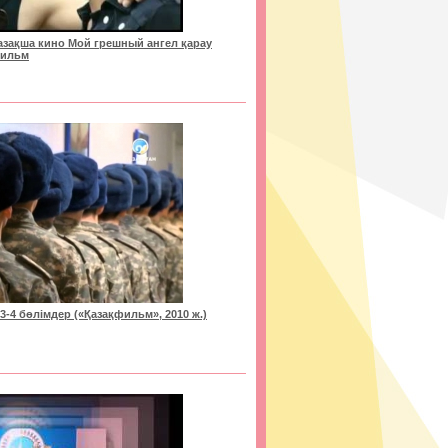
Қазақша кино Мой грешный ангел қарау
фильм
-4 бөлімдер («Қазақфильм», 2010 ж.)