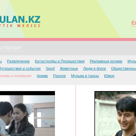
E
улярные
ы
Развлечение
Катастрофы и Проишествия
Рекламные ролики
Мул
Путешествия и события
Sport
Животные
Люди и блоги
Общественны
ильмы и анимация
Аниме
Разное
Музыка и танцы
Юмор