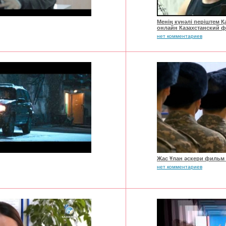
Менің күнәлі періштем 
онлайн Казахстанский 
нет комментариев
Жас Ұлан әскери фильм 3
нет комментариев