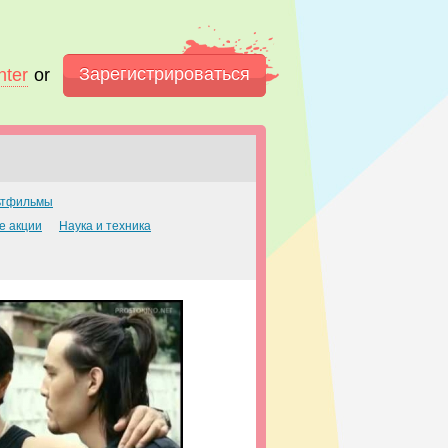
Зарегистрироваться
nter
or
ьтфильмы
е акции
Наука и техника