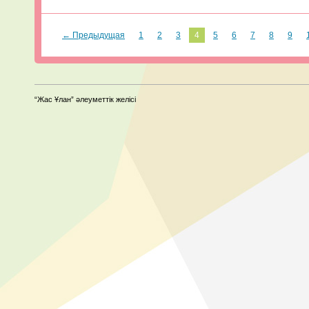
← Предыдущая
1
2
3
4
5
6
7
8
9
“Жас Ұлан” әлеуметтік желісі