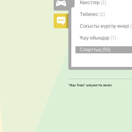
Квесттер
(1)
Төбелес
(2)
Соғысты жүргізу өнері
Ұшу ойындар
(7)
Спорттық
(55)
“Жас Ұлан” әлеуметтік желісі