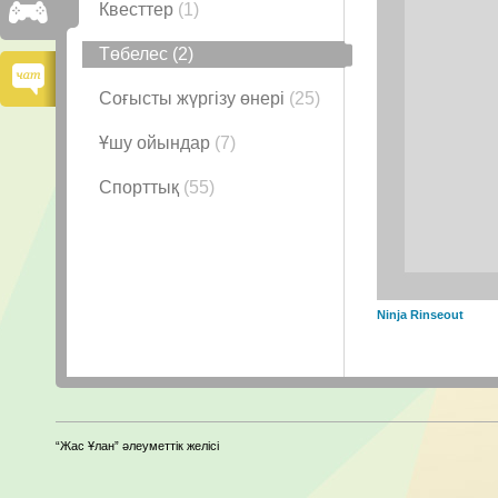
Квесттер
(1)
Төбелес
(2)
Соғысты жүргізу өнері
(25)
Ұшу ойындар
(7)
Спорттық
(55)
Ninja Rinseout
“Жас Ұлан” әлеуметтік желісі