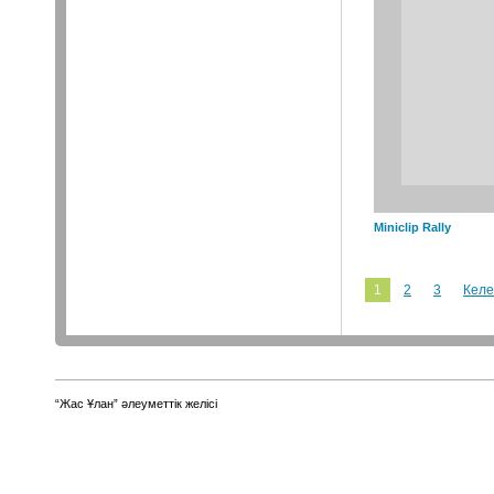
Miniclip Rally
1
2
3
Келе
“Жас Ұлан” әлеуметтік желісі