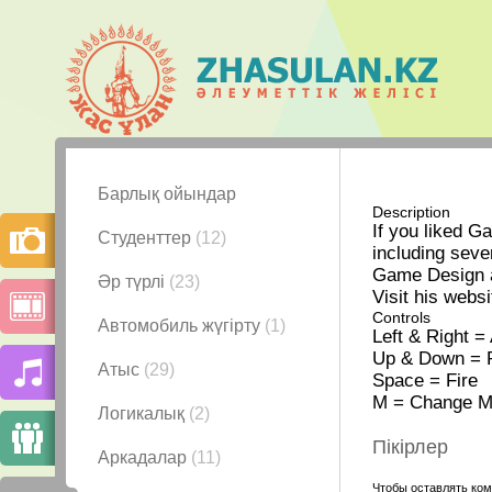
Барлық ойындар
Description
If you liked Ga
Студенттер
(12)
including seve
Game Design 
Әр түрлі
(23)
Visit his webs
Controls
Автомобиль жүгірту
(1)
Left & Right =
Up & Down = 
Атыс
(29)
Space = Fire
M = Change M
Логикалық
(2)
Пікірлер
Аркадалар
(11)
Чтобы оставлять ком