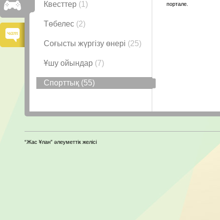
Квесттер
(1)
портале.
Төбелес
(2)
Соғысты жүргізу өнері
(25)
Ұшу ойындар
(7)
Спорттық
(55)
“Жас Ұлан” әлеуметтік желісі