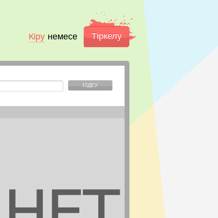
Тіркелу
Кіру
немесе