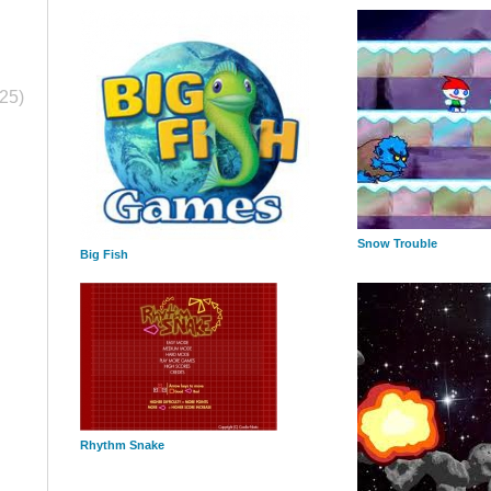
(25)
Snow Trouble
Big Fish
Rhythm Snake