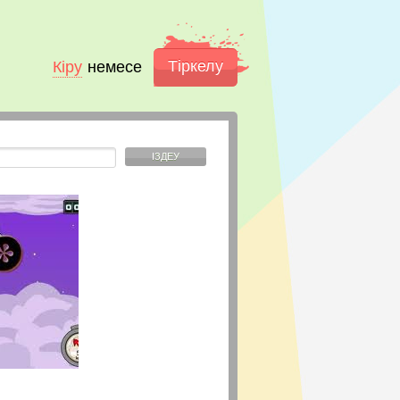
Тіркелу
Кіру
немесе