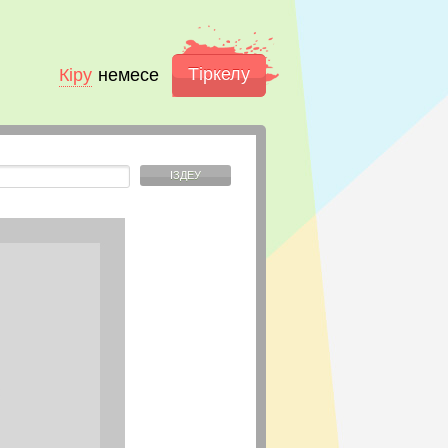
Тіркелу
Кіру
немесе