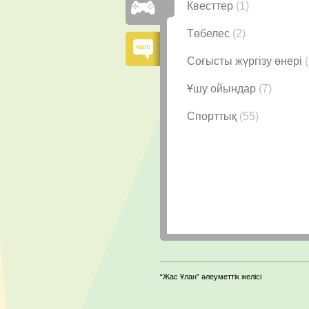
Квесттер
(1)
Төбелес
(2)
Соғысты жүргізу өнері
Ұшу ойындар
(7)
Спорттық
(55)
“Жас Ұлан” әлеуметтік желісі