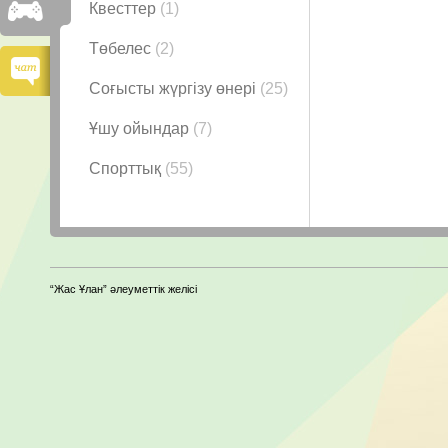
Квесттер
(1)
Төбелес
(2)
Соғысты жүргізу өнері
(25)
Ұшу ойындар
(7)
Спорттық
(55)
“Жас Ұлан” әлеуметтік желісі