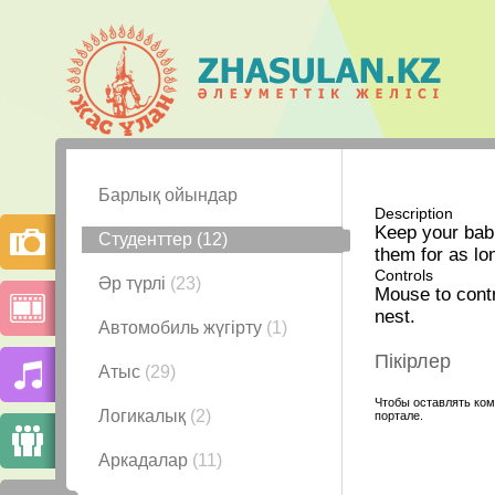
Барлық ойындар
Description
Keep your babi
Студенттер
(12)
them for as lo
Controls
Әр түрлі
(23)
Mouse to contr
nest.
Автомобиль жүгірту
(1)
Пікірлер
Атыс
(29)
Чтобы оставлять ком
Логикалық
(2)
портале.
Аркадалар
(11)