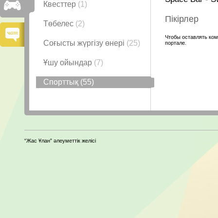
Квесттер
(1)
Пікірлер
Төбелес
(2)
Чтобы оставлять ком
Соғысты жүргізу өнері
(25)
портале.
Ұшу ойындар
(7)
Спорттық
(55)
“Жас Ұлан” әлеуметтік желісі