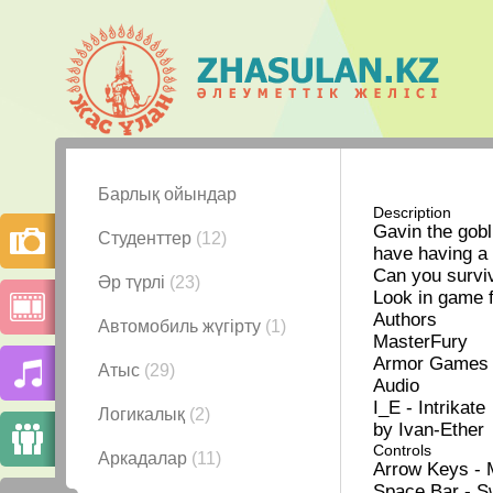
Барлық ойындар
Description
Gavin the gobli
Студенттер
(12)
have having a 
Can you surviv
Әр түрлі
(23)
Look in game f
Authors
Автомобиль жүгірту
(1)
MasterFury
Armor Games
Атыс
(29)
Audio
I_E - Intrikate
Логикалық
(2)
by Ivan-Ether
Controls
Аркадалар
(11)
Arrow Keys -
Space Bar - S