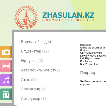
Барлық ойындар
Description
Guide the dirt biker th
Controls
Студенттер
(12)
Up = Move forward
Down = Move Backwa
Left/Right = Lean
Әр түрлі
(23)
P = Pause
R = Restart level
Автомобиль жүгірту
(1)
Пікірлер
Атыс
(29)
Чтобы оставлять ком
портале.
Логикалық
(2)
Аркадалар
(11)