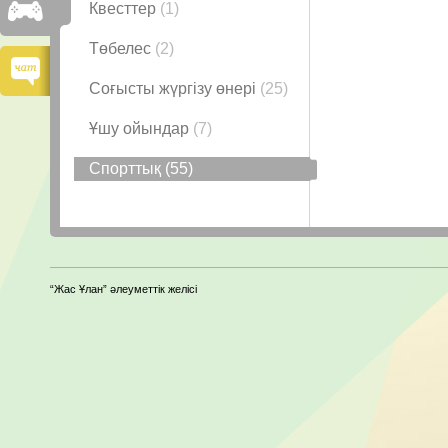
Квесттер
(1)
Төбелес
(2)
Соғысты жүргізу өнері
(25)
Ұшу ойындар
(7)
Спорттық
(55)
“Жас Ұлан” әлеуметтік желісі