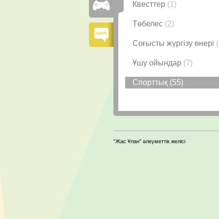
Квесттер
(1)
Төбелес
(2)
Соғысты жүргізу өнері
Ұшу ойындар
(7)
Спорттық
(55)
“Жас Ұлан” әлеуметтік желісі