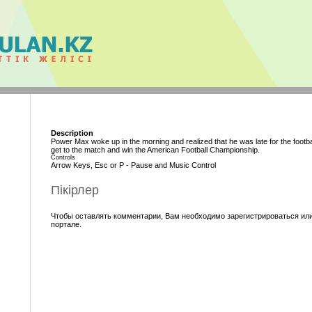
Description
Power Max woke up in the morning and realized that he was late for the footbal
get to the match and win the American Football Championship.
Controls
Arrow Keys, Esc or P - Pause and Music Control
Пікірлер
Чтобы оставлять комментарии, Вам необходимо зарегистрироваться или
портале.