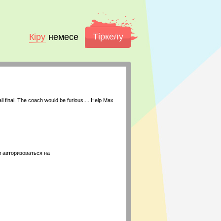
Тіркелу
Кіру
немесе
l final. The coach would be furious.... Help Max
 авторизоваться на