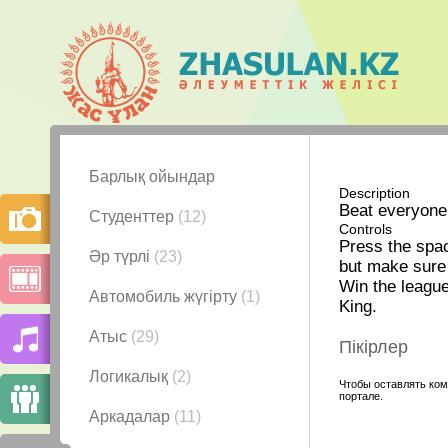
Барлық ойындар
Description
Beat everyone 
Студенттер
(12)
Controls
Press the spac
Әр түрлі
(23)
but make sure 
Win the league
Автомобиль жүгірту
(1)
King.
Атыс
(29)
Пікірлер
Логикалық
(2)
Чтобы оставлять ком
портале.
Аркадалар
(11)