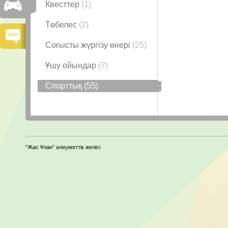
Квесттер
(1)
Төбелес
(2)
Соғысты жүргізу өнері
(25)
Ұшу ойындар
(7)
Спорттық
(55)
“Жас Ұлан” әлеуметтік желісі