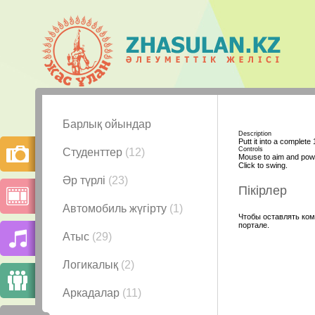
Барлық ойындар
Description
Putt it into a complete 
Controls
Студенттер
(12)
Mouse to aim and pow
Click to swing.
Әр түрлі
(23)
Пікірлер
Автомобиль жүгірту
(1)
Чтобы оставлять ком
портале.
Атыс
(29)
Логикалық
(2)
Аркадалар
(11)