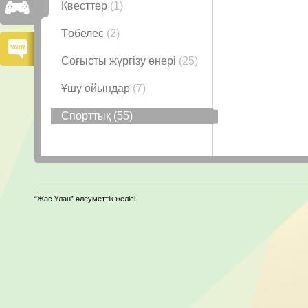
Квесттер
(1)
Төбелес
(2)
Соғысты жүргізу өнері
(25)
Ұшу ойындар
(7)
Спорттық
(55)
“Жас Ұлан” әлеуметтік желісі