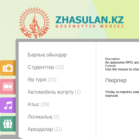
Барлық ойындар
Description
An awesome RPG and 
Controls
Студенттер
(12)
Use the mouse to cho
Әр түрлі
(23)
Пікірлер
Автомобиль жүгірту
(1)
Чтобы оставлять ком
портале.
Атыс
(29)
Логикалық
(2)
Аркадалар
(11)