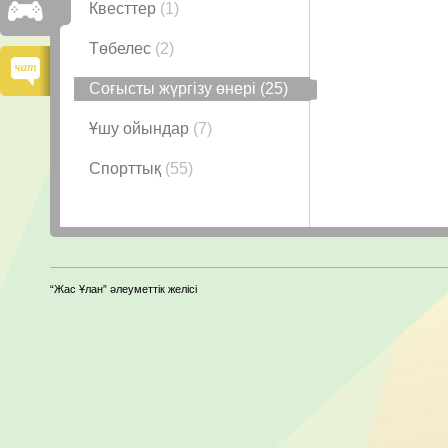
Квесттер
(1)
Төбелес
(2)
Соғысты жүргізу өнері
(25)
Ұшу ойындар
(7)
Спорттық
(55)
“Жас Ұлан” әлеуметтік желісі