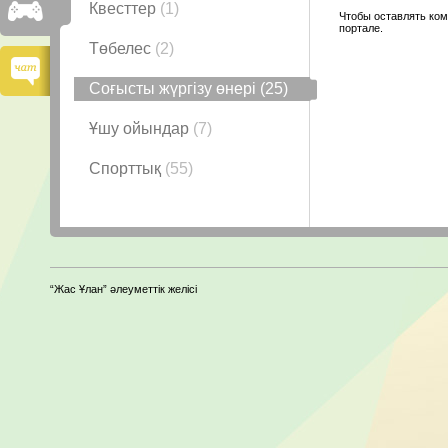
Квесттер
(1)
Чтобы оставлять ком
портале.
Төбелес
(2)
Соғысты жүргізу өнері
(25)
Ұшу ойындар
(7)
Спорттық
(55)
“Жас Ұлан” әлеуметтік желісі