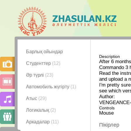
Барлық ойындар
Description
After 6 months
Студенттер
(12)
Commando 3 h
Read the instru
Әр түрлі
(23)
and upload a n
I'm pretty sur
Автомобиль жүгірту
(1)
see which vers
Author:
Атыс
(29)
VENGEANCE
Controls
Логикалық
(2)
Mouse
Аркадалар
(11)
Пікірлер