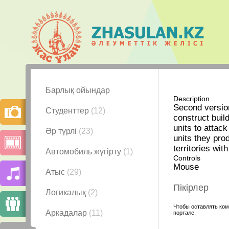
Барлық ойындар
Description
Second version
Студенттер
(12)
construct buil
units to attac
Әр түрлі
(23)
units they pro
territories wi
Автомобиль жүгірту
(1)
Controls
Mouse
Атыс
(29)
Пікірлер
Логикалық
(2)
Чтобы оставлять ком
Аркадалар
(11)
портале.