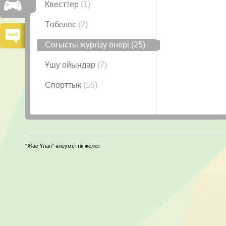
Квесттер
(1)
Төбелес
(2)
Соғысты жүргізу өнері
(25)
Ұшу ойындар
(7)
Спорттық
(55)
“Жас Ұлан” әлеуметтік желісі