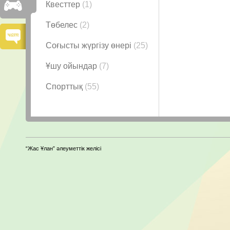
Квесттер
(1)
Төбелес
(2)
Соғысты жүргізу өнері
(25)
Ұшу ойындар
(7)
Спорттық
(55)
“Жас Ұлан” әлеуметтік желісі