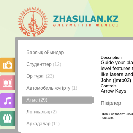
Барлық ойындар
Description
Guide your pla
Студенттер
(12)
level features
like lasers an
Әр түрлі
(23)
John (jmtb02)
Controls
Автомобиль жүгірту
(1)
Arrow Keys
Атыс
(29)
Пікірлер
Логикалық
(2)
Чтобы оставлять ком
портале.
Аркадалар
(11)