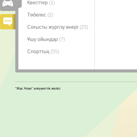
Квесттер
(1)
Төбелес
(2)
Соғысты жүргізу өнері
(25)
Ұшу ойындар
(7)
Спорттық
(55)
“Жас Ұлан” әлеуметтік желісі