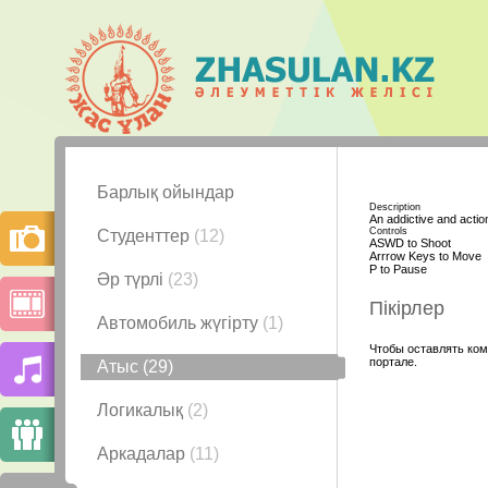
Барлық ойындар
Description
An addictive and acti
Controls
Студенттер
(12)
ASWD to Shoot
Arrrow Keys to Move
P to Pause
Әр түрлі
(23)
Пікірлер
Автомобиль жүгірту
(1)
Чтобы оставлять ком
портале.
Атыс
(29)
Логикалық
(2)
Аркадалар
(11)